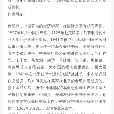
解一段别开生面的经济史，理解我们自己所处的大国的形
成机制。
作者简介：
冀朝鼎，中国著名的经济学家，在国际上享有颇高声誉。
1927年加入中国共产党，1929年赴美留学，后获取哥伦比
亚大学经济学博士学位。1941年被中共组织派到国民政府
从事经济工作，先后任平准基金会秘书长、国民政府外汇
管理委员会主任、中央银行经济研究处处长等职，与孔祥
熙、宋子文、翁文灏、胡适、蒋廷黻、陈光甫、贝祖贻、
席德懋等人交往甚密，为中国的经济发展做出了巨大贡
献。1948年在北平任“华北剿总”经济处处长，多次动员傅
作义起义，后来傅就是在冀家在北平的老宅决定起义的。
新中国成立后，历任中国国际贸易促进会副主席兼中国人
民银行副董事长、中国拉丁美洲友好协会副会长等职，创
办并主持贸促会研究室工作，被誉为“中国最干练的经济学
家”。1963年8月9日，因病在北京逝世。