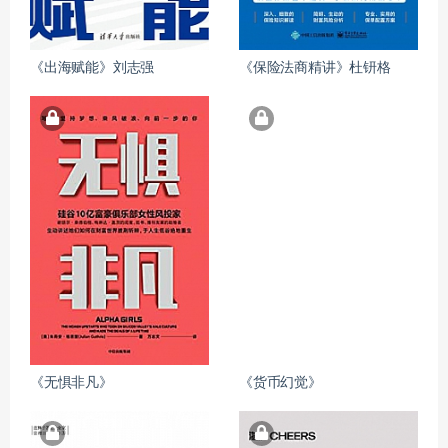
《出海赋能》刘志强
《保险法商精讲》杜钘格
《无惧非凡》
《货币幻觉》