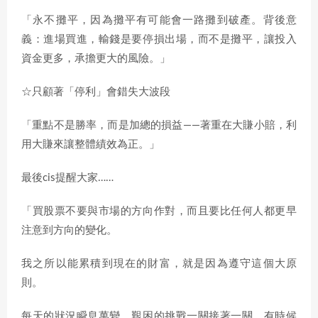
「永不攤平，因為攤平有可能會一路攤到破產。背後意
義：進場買進，輸錢是要停損出場，而不是攤平，讓投入
資金更多，承擔更大的風險。」
☆只顧著「停利」會錯失大波段
「重點不是勝率，而是加總的損益——著重在大賺小賠，利
用大賺來讓整體績效為正。」
最後cis提醒大家……
「買股票不要與市場的方向作對，而且要比任何人都更早
注意到方向的變化。
我之所以能累積到現在的財富，就是因為遵守這個大原
則。
每天的狀況瞬息萬變，艱困的挑戰一關接著一關，有時候