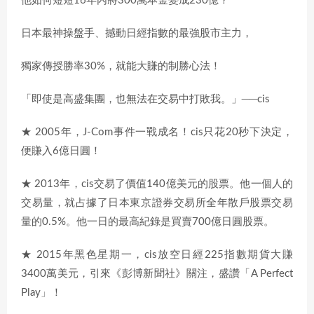
他如何短短16年內將300萬本金變成230億？
日本最神操盤手、撼動日經指數的最強股市主力，
獨家傳授勝率30%，就能大賺的制勝心法！
「即使是高盛集團，也無法在交易中打敗我。」──cis
★ 2005年，J-Com事件一戰成名！cis只花20秒下決定，
便賺入6億日圓！
★ 2013年，cis交易了價值140億美元的股票。他一個人的
交易量，就占據了日本東京證券交易所全年散戶股票交易
量的0.5%。他一日的最高紀錄是買賣700億日圓股票。
★ 2015年黑色星期一，cis放空日經225指數期貨大賺
3400萬美元，引來《彭博新聞社》關注，盛讚「A Perfect
Play」！