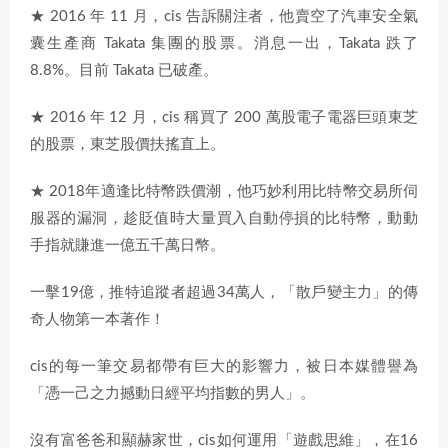
★ 2016 年 11 月，cis 告訴關注者，他賣空了汽車安全氣
囊生產商 Takata 集團的股票。消息一出，Takata 跌了
8.8%。目前 Takata 已破產。
★ 2016 年 12 月，cis 稱買了 200 萬股電子電器巨頭東芝
的股票，東芝股價扶搖直上。
★ 2018年適逢比特幣跌價潮，他巧妙利用比特幣交易所伺
服器的漏洞，趁貶值時大量買入自動停損的比特幣，動動
手指就賺進一億五千萬日幣。
一擊19億，推特追蹤者超過34萬人，「散戶變主力」的傳
奇人物第一本著作！
cis的每一筆交易都帶有巨大的影響力，被日本媒體譽為
「憑一己之力撼動日經平均指數的男人」。
沒有富爸爸和顯赫家世，cis如何運用「遊戲思維」，在16