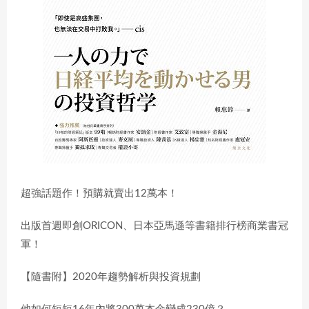
超強話題作！預購就賣出12萬本！
出版首週即創ORICON、日本亞馬遜等書籍排行榜商業書冠
軍！
【隨書附】2020年趨勢解析與投資規劃