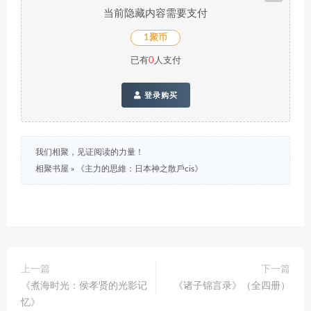
当前隐藏内容需要支付
1聚币
已有
0
人支付
登录购买
我们相聚，见证阅读的力量！
相聚书屋
»
《主力的思維：日本神之散戶cis》
上一篇
下一篇
《煮海时光：侯孝贤的光影记
《诸子锦言录》（全四册）
忆》