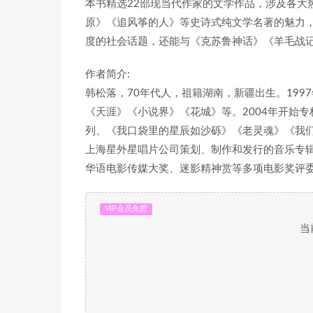
本书精选22部现当代作家的文学作品，涉及各大
原》《追风筝的人》等史诗式纯文学名著的魅力
度的社会话题，还能与《克苏鲁神话》《羊毛战
作者简介:
韩松落，70年代人，祖籍湖南，新疆出生。19
《天涯》《小说界》《花城》等。2004年开始
列、《我口袋里的星辰如沙砾》《老灵魂》《我
上海星外星唱片公司策划、制作和发行的音乐专
华语电影传媒大奖、迷影精神赏等多项电影奖评委；
VIP会员免费
当