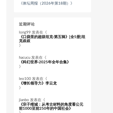
《体坛周报（2026年第18期）》
近期评论
long99
发表在《
《口袋里的超级坦克·第五辑》[全5册]坦
克叔叔
》
hacucu
发表在《
《科幻世界·2025年全年合集》
》
leo100
发表在《
《增长领导力》李云龙
》
jianbo
发表在《
《宗子维城：从考古材料的角度看公元
前1000至前250年的中国社会》