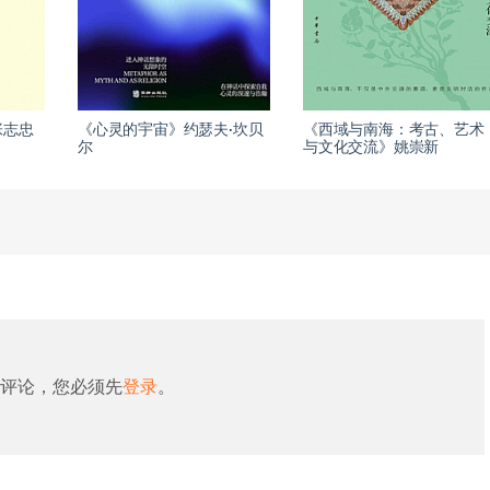
张志忠
《心灵的宇宙》约瑟夫·坎贝
《西域与南海：考古、艺术
尔
与文化交流》姚崇新
评论，您必须先
登录
。