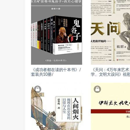
《成功者都在读的十本书》/
《天问：4万年来艺术
套装共10册/
学、文明大设问》祖