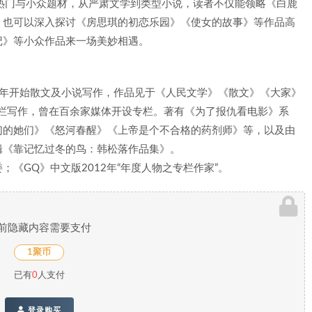
热门与小众题材，从严肃文学到类型小说，读者不仅能领略《白鹿
，也可以深入探讨《房思琪的初恋乐园》《使女的故事》等作品高
记》等小众作品来一场美妙相遇。
97年开始散文及小说写作，作品见于《人民文学》《散文》《大家》
专栏写作，曾在百余家媒体开设专栏。著有《为了报仇看电影》系
们的她们》《怒河春醒》《上帝是个不合格的药剂师》等，以及由
辑《靠记忆过冬的鸟：韩松落作品集》。
《GQ》中文版2012年“年度人物之专栏作家”。
前隐藏内容需要支付
1聚币
已有
0
人支付
登录购买