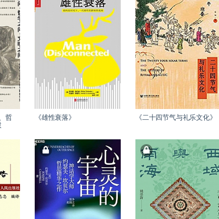
、哲
《雄性衰落》
《二十四节气与礼乐文化》
慰