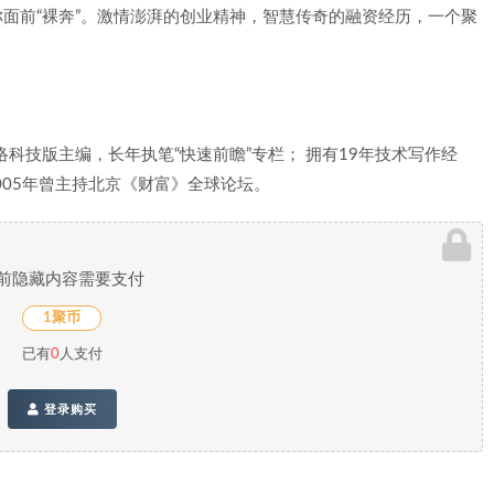
在你面前“裸奔”。激情澎湃的创业精神，智慧传奇的融资经历，一个聚
科技版主编，长年执笔“快速前瞻”专栏； 拥有19年技术写作经
005年曾主持北京《财富》全球论坛。
前隐藏内容需要支付
1聚币
已有
0
人支付
登录购买