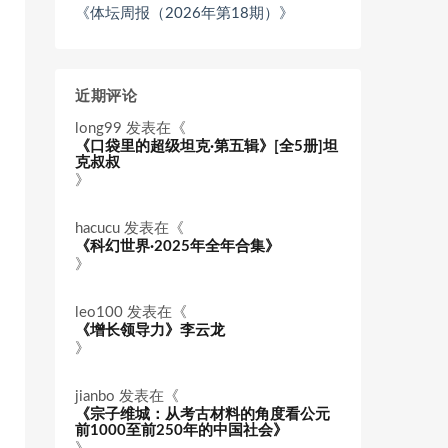
《体坛周报（2026年第18期）》
近期评论
long99
发表在《
《口袋里的超级坦克·第五辑》[全5册]坦
克叔叔
》
hacucu
发表在《
《科幻世界·2025年全年合集》
》
leo100
发表在《
《增长领导力》李云龙
》
jianbo
发表在《
《宗子维城：从考古材料的角度看公元
前1000至前250年的中国社会》