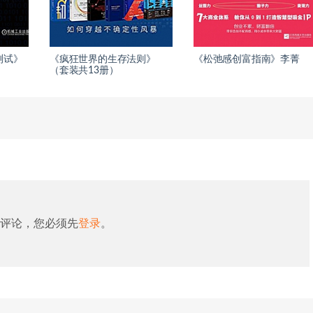
透测试》
《疯狂世界的生存法则》
《松弛感创富指南》李菁
（套装共13册）
评论，您必须先
登录
。