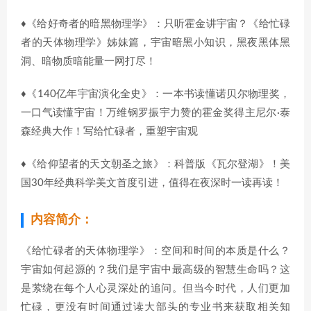
♦《给好奇者的暗黑物理学》：只听霍金讲宇宙？《给忙碌
者的天体物理学》姊妹篇，宇宙暗黑小知识，黑夜黑体黑
洞、暗物质暗能量一网打尽！
♦《140亿年宇宙演化全史》：一本书读懂诺贝尔物理奖，
一口气读懂宇宙！万维钢罗振宇力赞的霍金奖得主尼尔·泰
森经典大作！写给忙碌者，重塑宇宙观
♦《给仰望者的天文朝圣之旅》：科普版《瓦尔登湖》！美
国30年经典科学美文首度引进，值得在夜深时一读再读！
内容简介：
《给忙碌者的天体物理学》：空间和时间的本质是什么？
宇宙如何起源的？我们是宇宙中最高级的智慧生命吗？这
是萦绕在每个人心灵深处的追问。但当今时代，人们更加
忙碌，更没有时间通过读大部头的专业书来获取相关知