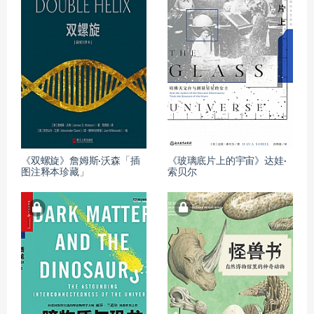
《双螺旋》詹姆斯·沃森「插
《玻璃底片上的宇宙》达娃·
图注释本珍藏」
索贝尔