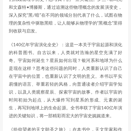
和文森特•博滕斯，通过追溯这些物理概念的发展演变史，
深入探究“黑/暗”在不同的领域分别代表了什么，试图在物
理的复杂性中驱散黑暗，让人能够从物理学的“黑概念”里得
到收获与启发。
《140亿年宇宙演化全史》：这是一本关于宇宙起源和演化
的科普图书。自古以来，人类就对浩瀚的星空充满了好
奇。宇宙如何诞生？星辰如何出现？银河系和地球为什么
是现在这样？思考这些问题的同时，人类重新认识了自己
在宇宙中的位置，也重新认识了文明的意义。本书以平实
易懂的语言、举重若轻的风格，向普通读者介绍宇宙学知
识，以及人类观察星辰、探索宇宙的故事。作者以宇宙的
时间初始为起点，从大爆炸写到星系的形成、元素的诞
生，再写到地球上的生命起源。全书串联了宇宙140亿年演
进的关键知识，将一部精彩而宏大的宇宙史娓娓道来。
《给仰望者的天文朝圣之旅》：在本书中，天文学家和作