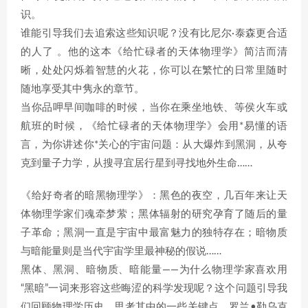
识。
谁能引导我们去追索这些知识呢？没有比尼尔·泰森更合适
的人了 。他的这本《给忙碌者的天体物理学》简洁而清
晰，处处闪烁着智慧的火花，你可以在繁忙的日常里随时
随地享受其中隽永的章节。
当你品呷早间咖啡的时候，当你在乘坐地铁、等侯火车或
航班的时候，《给忙碌者的天体物理学》会用*易懂的语
言，为你讲述你*关心的宇宙问题：从大爆炸到黑洞，从夸
克到量子力学，从搜寻宜居行星到寻找地外生命……
《给好奇者的暗黑物理学》：黑色的夜空，几百年来让天
体物理学家们魂牵梦萦；黑体辐射的研究孕育了随后的量
子革命；黑洞一直是宇宙中最富魅力的独特存在；暗物质
与暗能量则是当代宇宙学里最神秘的假说……
黑体、黑洞、暗物质、暗能量——为什么物理学家喜欢用
“黑暗”一词来形容这些晦涩的科学发现呢？这个问题引导我
们回顾物理学历史，思考其中的一些关键点。罗兰•勒乌克