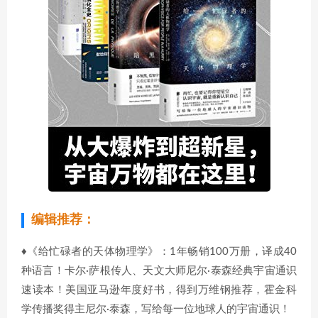
编辑推荐：
♦《给忙碌者的天体物理学》：1年畅销100万册，译成40
种语言！卡尔·萨根传人、天文大师尼尔·泰森经典宇宙通识
速读本！美国亚马逊年度好书，得到万维钢推荐，霍金科
学传播奖得主尼尔·泰森，写给每一位地球人的宇宙通识！