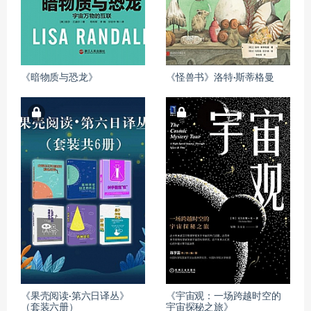
《暗物质与恐龙》
《怪兽书》洛特·斯蒂格曼
《果壳阅读·第六日译丛》
《宇宙观：一场跨越时空的
（套装六册）
宇宙探秘之旅》