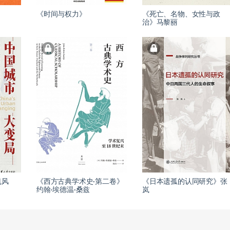
《时间与权力》
《死亡、名物、女性与政
治》马黎丽
凯风
《西方古典学术史·第二卷》
《日本遗孤的认同研究》张
约翰·埃德温·桑兹
岚