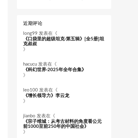
近期评论
long99
发表在《
《口袋里的超级坦克·第五辑》[全5册]坦
克叔叔
》
hacucu
发表在《
《科幻世界·2025年全年合集》
》
leo100
发表在《
《增长领导力》李云龙
》
jianbo
发表在《
《宗子维城：从考古材料的角度看公元
前1000至前250年的中国社会》
》