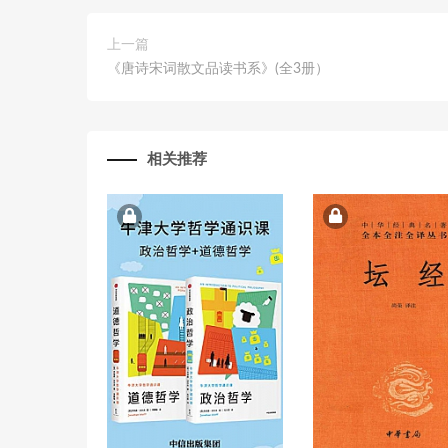
上一篇
《唐诗宋词散文品读书系》(全3册）
相关推荐