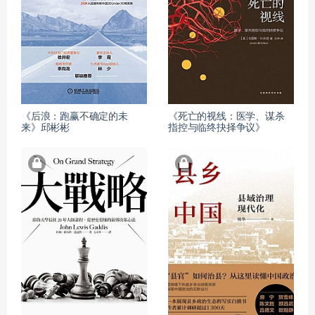
《后浪：跑赢不确定的未
《死亡的视线：医学、谋杀
来》邱彬彬
指控与临终抉择争议》