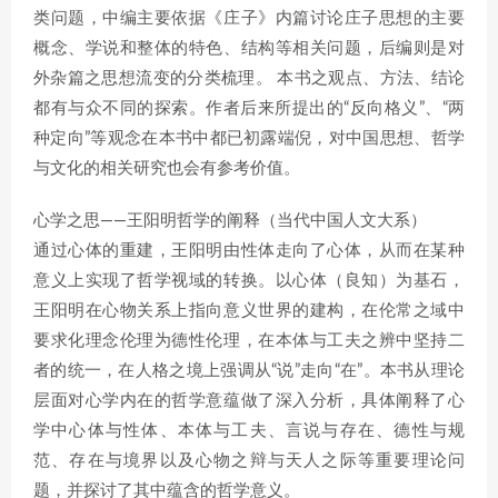
类问题，中编主要依据《庄子》内篇讨论庄子思想的主要
概念、学说和整体的特色、结构等相关问题，后编则是对
外杂篇之思想流变的分类梳理。 本书之观点、方法、结论
都有与众不同的探索。作者后来所提出的“反向格义”、“两
种定向”等观念在本书中都已初露端倪，对中国思想、哲学
与文化的相关研究也会有参考价值。
心学之思——王阳明哲学的阐释（当代中国人文大系）
通过心体的重建，王阳明由性体走向了心体，从而在某种
意义上实现了哲学视域的转换。以心体（良知）为基石，
王阳明在心物关系上指向意义世界的建构，在伦常之域中
要求化理念伦理为德性伦理，在本体与工夫之辨中坚持二
者的统一，在人格之境上强调从“说”走向“在”。本书从理论
层面对心学内在的哲学意蕴做了深入分析，具体阐释了心
学中心体与性体、本体与工夫、言说与存在、德性与规
范、存在与境界以及心物之辩与天人之际等重要理论问
题，并探讨了其中蕴含的哲学意义。