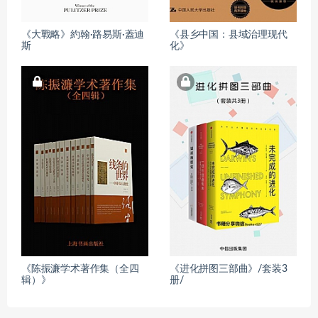
《大戰略》約翰·路易斯·蓋迪
《县乡中国：县域治理现代
斯
化》
《陈振濂学术著作集（全四
《进化拼图三部曲》/套装3
辑）》
册/