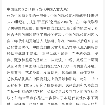
中国现代喜剧论稿（当代中国人文大系）
作为中国新文学的一部分，中国的现代喜剧滥觞于19世纪
末20世纪初，成形于“五四”之后的20年代，在30年代取得
了关键性的发展。随着中国喜剧观念现代重塑的过程，喜
剧合法性的问题得到了初步的解决，中国的现代喜剧艺术
自30年代中期开始进入成熟期，并在1940年以后迎来了自
己的黄金时代。中国喜剧由其古典形态向现代形态的历史
转型至此基本完成。 本书以此为背景，在史料钩沉、搜
集、甄别和整理的基础上，从宏观、中观、微观三个层面
系统考察了中国现代喜剧在1927-1939年间的生态环境、
思想背景、艺术类型、发展历史、运动规律、价值立场、
总体风貌及其在中国喜剧史上的贡献和影响。此外，书中
还辟有专门章节，研究了幽默喜剧、讽刺喜剧和风俗喜剧
在这一时期的发展路径、类型特点以及它们之间的互动关
联；并结合重点作品进一步探讨了本期代表性作家丁西
林、熊佛西、欧阳予倩、李健吾、陈白尘、徐訏等人的艺