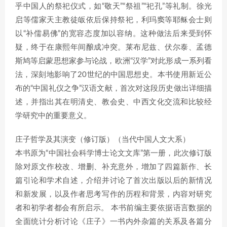
乎中国人的祭祀仪式，如“敬天”“祭祖”“祀孔”等礼制。徐光
启等儒家天主教徒皈依后保持祭祀，利玛窦等耶稣会士则
以“补儒易佛”的宽容态度加以容纳。这种做法后来受到怀
疑，终于在康熙年间酿成冲突。莱布尼兹、伏尔泰、孟德
斯鸠等启蒙思想家参与论战，欧洲“汉学”对此形成一系列看
法，深刻地影响了20世纪的中国思想史。本书使用新近公
布的“中国礼仪之争”汉语文献，首次对这段历史做出详细描
述，并指出其在明清史、教会史、中西文化交流和比较经
学研究中的重要意义。
庄子哲学及其演变（修订版）（当代中国人文大系）
本书原为“中国社会科学博士论文文库”第一册，此次修订版
除对原文作校改、增删、补充意外，增加了四篇新作、长
篇引论和学术自述，介绍并讨论了首次出版以后的新情况
和新发展，以及作者思考写作的历程和背景，内容对研究
者和初学者都会有所启示。 本书前编主要依据语言数据的
全面统计分析讨论《庄子》一书内外杂篇的关系及各篇分