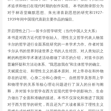
术追求和他们在现代时期的创作实绩。 本书的附录部分为
对于林语堂幽默思想、朱光潜喜剧思想的研究和1927-
1939年间中国现代喜剧主要作品的编目。
开启理性之门——笛卡尔哲学研究（当代中国人文大系）
本书是对西方近代哲学创始人、理性主义哲学代表人物笛
卡尔的哲学进行全面系统研究的一本学术力作。作者对笛
卡尔从书的世界到读世界之书的人生经历、对人类知识之
树的构想和学术著述活动都做了详尽的介绍，对笛卡尔的
普遍怀疑和方法论体系、“我思故我在”和主体哲学的确立、
天赋观念论、和理性主义的基本原则、对上帝存在和外物
存在的证明、心身二分和心身统一、自然哲学及形而上学
和物理学的关系等核心理论问题进行了深入的分析与阐
释，并对笛卡尔哲学在西方近现代哲学中的影响力、生命
力做出了全面和准确的描述。本书不仅深化和推进了我国
对于西方哲学的研究，而且还为广大读者展示了理性主义