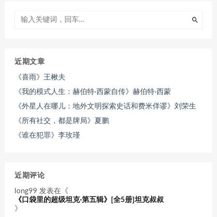
近期文章
《喜雨》王楸夫
《我的模式人生：赫伯特·西蒙自传》赫伯特·西蒙
《外星人在哪儿：地外文明探索史话和费米佯谬》刘荣生
《所有社交，都是牌局》夏鹏
《谁在犯罪》李玫瑾
近期评论
long99
发表在《
《口袋里的超级坦克·第五辑》[全5册]坦克叔叔
》