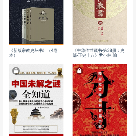
《新版宗教史丛书》（4卷
《中华传世藏书·第38册：史
本）
部·正史十八》尹小林 编