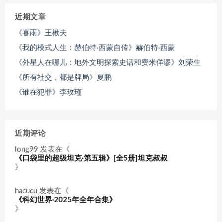
近期文章
《喜雨》王楸夫
《我的模式人生：赫伯特·西蒙自传》赫伯特·西蒙
《外星人在哪儿：地外文明探索史话和费米佯谬》刘荣生
《所有社交，都是牌局》夏鹏
《谁在犯罪》李玫瑾
近期评论
long99
发表在《
《口袋里的超级坦克·第五辑》[全5册]坦克叔叔
》
hacucu
发表在《
《科幻世界·2025年全年合集》
》