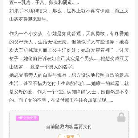
置——乳房，子宫、卵巢和阴道……
如果手术顺利结束，那么，世界上就不再有伊娃，而亚历
山德罗将迎来新生。
作为一个小女孩，伊娃是如此普通，天真勇敢，有疼爱她
的父母亲人，生活无忧无虑。但她似乎又有些怪异：她喜
欢火车机械玩具而非公主洋娃娃；她总爱穿着裤子，讨厌
裙子；她偷偷告诉表姐自己其实是个男孩……她想变成亚历
山德罗——这是一个男人的名字。
她忍受着旁人的白眼与侮辱，想方设法地按照自己的意愿
生活，甚至不惜为之付出生命的代价……她唯一的武器，就
是父母的爱。作为一个“性别认知障碍”人士，她自然是不幸
的。而子女的不幸，在父母那里往往会加倍呈现……
VIP会员免费
当前隐藏内容需要支付
1聚币