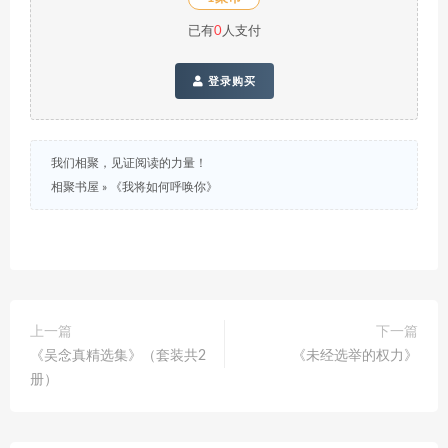
已有
0
人支付
登录购买
我们相聚，见证阅读的力量！
相聚书屋
»
《我将如何呼唤你》
上一篇
下一篇
《吴念真精选集》（套装共2
《未经选举的权力》
册）