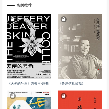
相关推荐
《天使的号角》杰夫里·迪弗
《鲁迅信札藏笺》