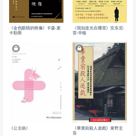
《金色眼睛的映像》卡森·麦
《我知道光在哪里》安东尼·
卡勒斯
雷·辛顿
《公主病》
《畢業前殺人遊戲》東野圭
吾