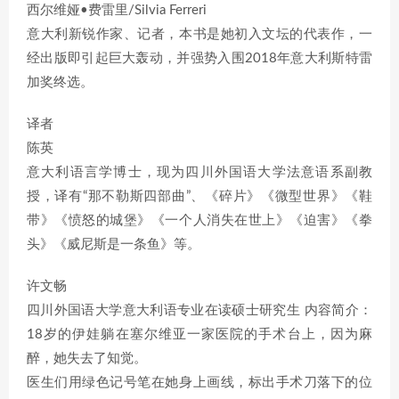
西尔维娅•费雷里/Silvia Ferreri
意大利新锐作家、记者，本书是她初入文坛的代表作，一
经出版即引起巨大轰动，并强势入围2018年意大利斯特雷
加奖终选。
译者
陈英
意大利语言学博士，现为四川外国语大学法意语系副教
授，译有“那不勒斯四部曲”、《碎片》《微型世界》《鞋
带》《愤怒的城堡》《一个人消失在世上》《迫害》《拳
头》《威尼斯是一条鱼》等。
许文畅
四川外国语大学意大利语专业在读硕士研究生 内容简介：
18岁的伊娃躺在塞尔维亚一家医院的手术台上，因为麻
醉，她失去了知觉。
医生们用绿色记号笔在她身上画线，标出手术刀落下的位