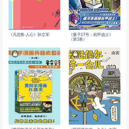
《凡悲鲁·人心》孙立军
《量子17号：机甲战士》
（第1卷）