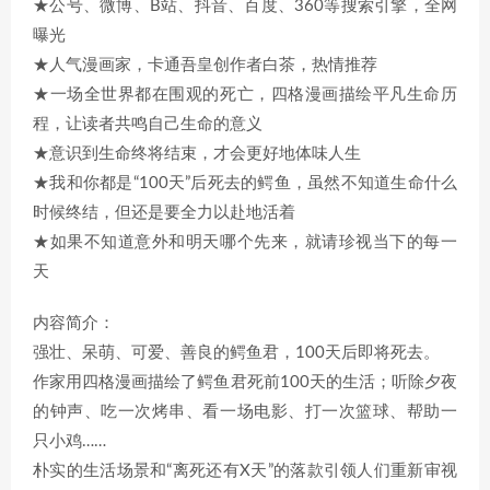
★公号、微博、B站、抖音、百度、360等搜索引擎，全网
曝光
★人气漫画家，卡通吾皇创作者白茶，热情推荐
★一场全世界都在围观的死亡，四格漫画描绘平凡生命历
程，让读者共鸣自己生命的意义
★意识到生命终将结束，才会更好地体味人生
★我和你都是“100天”后死去的鳄鱼，虽然不知道生命什么
时候终结，但还是要全力以赴地活着
★如果不知道意外和明天哪个先来，就请珍视当下的每一
天
内容简介：
强壮、呆萌、可爱、善良的鳄鱼君，100天后即将死去。
作家用四格漫画描绘了鳄鱼君死前100天的生活；听除夕夜
的钟声、吃一次烤串、看一场电影、打一次篮球、帮助一
只小鸡……
朴实的生活场景和“离死还有X天”的落款引领人们重新审视