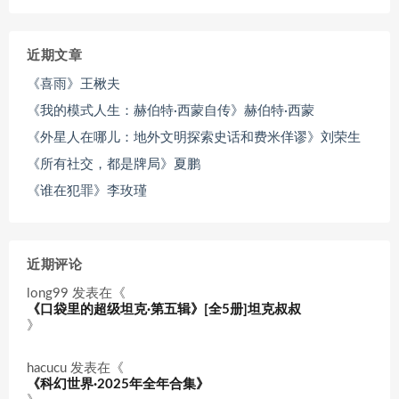
近期文章
《喜雨》王楸夫
《我的模式人生：赫伯特·西蒙自传》赫伯特·西蒙
《外星人在哪儿：地外文明探索史话和费米佯谬》刘荣生
《所有社交，都是牌局》夏鹏
《谁在犯罪》李玫瑾
近期评论
long99
发表在《
《口袋里的超级坦克·第五辑》[全5册]坦克叔叔
》
hacucu
发表在《
《科幻世界·2025年全年合集》