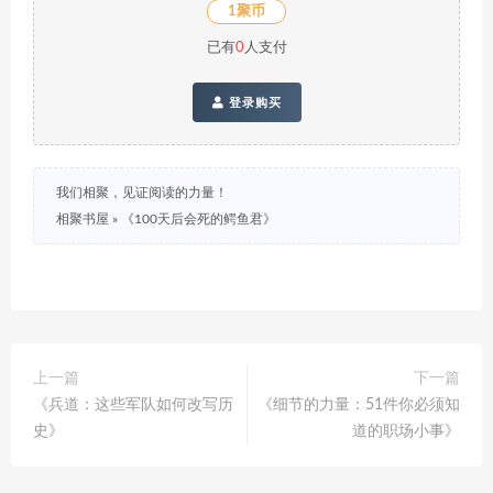
1聚币
已有
0
人支付
登录购买
我们相聚，见证阅读的力量！
相聚书屋
»
《100天后会死的鳄鱼君》
上一篇
下一篇
《兵道：这些军队如何改写历
《细节的力量：51件你必须知
史》
道的职场小事》