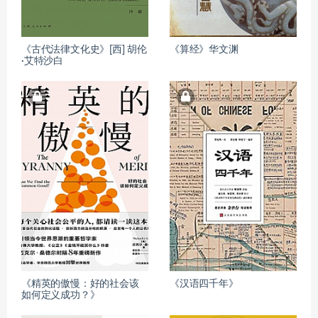
《古代法律文化史》[西] 胡伦
《算经》华文渊
·艾特沙白
《精英的傲慢：好的社会该
《汉语四千年》
如何定义成功？》