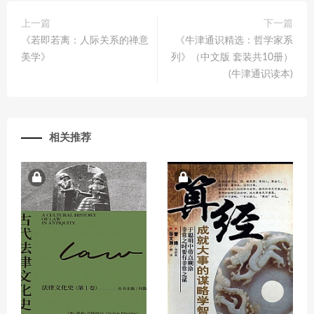
上一篇
下一篇
《若即若离：人际关系的禅意
《牛津通识精选：哲学家系
美学》
列》（中文版 套装共10册）
(牛津通识读本)
相关推荐