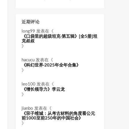
近期评论
long99
发表在《
《口袋里的超级坦克·第五辑》[全5册]坦
克叔叔
》
hacucu
发表在《
《科幻世界·2025年全年合集》
》
leo100
发表在《
《增长领导力》李云龙
》
jianbo
发表在《
《宗子维城：从考古材料的角度看公元
前1000至前250年的中国社会》
》