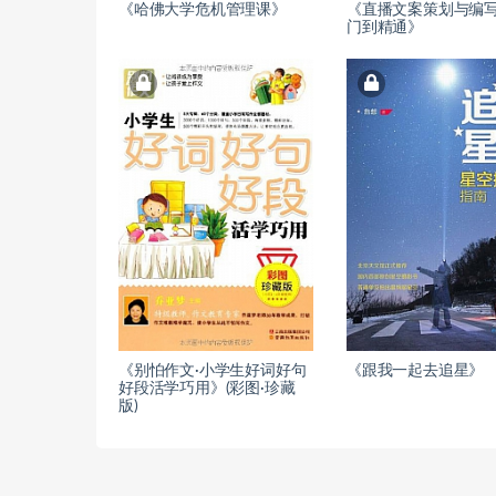
《哈佛大学危机管理课》
《直播文案策划与编
门到精通》
《别怕作文·小学生好词好句
《跟我一起去追星》
好段活学巧用》(彩图·珍藏
版)