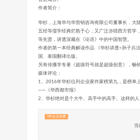
作者简介：
华杉，上海华与华营销咨询有限公司董事长，大陆
五经等儒学经典烂熟于心，又广泛涉猎西方哲学
等先贤，讲透深藏在《论语》中的中国智慧。
作者的第一本经典解读作品 《华杉讲透<孙子兵
国、泰国翻译出版。
另有传播学专著《超级符号就是超级创意》，畅
媒体评论：
1、2016年华杉位列企业家作家榜第九，是榜单
——《华西都市报》
2、华杉绝对是个大牛。高手中的高手。这样的人，
VIP会员免费
当