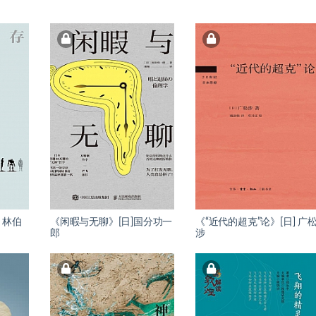
》林伯
《闲暇与无聊》[日]国分功一
《“近代的超克”论》[日] 广
郎
涉