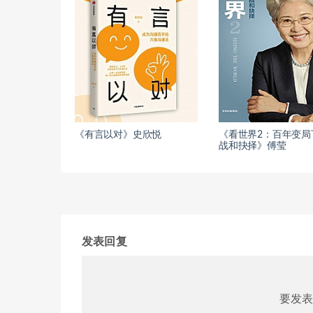
《有言以对》史欣悦
《看世界2：百年变局
战和抉择》傅莹
发表回复
要发表