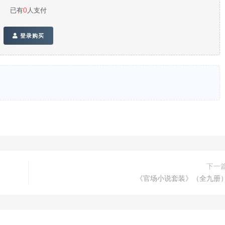
已有
0
人支付
登录购买
下一
《官场小说套装》（全九册