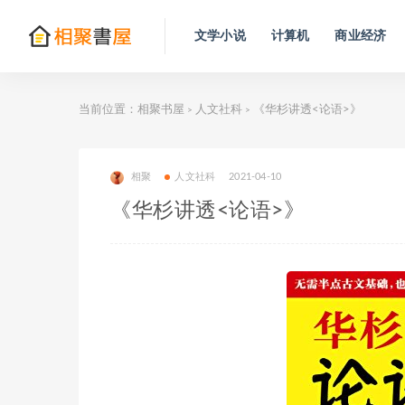
文学小说
计算机
商业经济
当前位置：
相聚书屋
人文社科
《华杉讲透<论语>》
>
>
相聚
人文社科
2021-04-10
《华杉讲透<论语>》