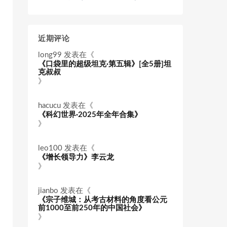
近期评论
long99
发表在《
《口袋里的超级坦克·第五辑》[全5册]坦
克叔叔
》
hacucu
发表在《
《科幻世界·2025年全年合集》
》
leo100
发表在《
《增长领导力》李云龙
》
jianbo
发表在《
《宗子维城：从考古材料的角度看公元
前1000至前250年的中国社会》
》