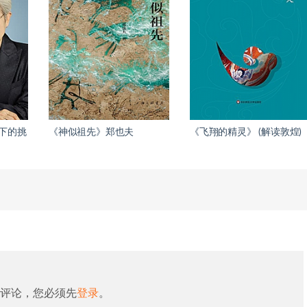
下的挑
《神似祖先》郑也夫
《飞翔的精灵》 (解读敦煌)
评论，您必须先
登录
。