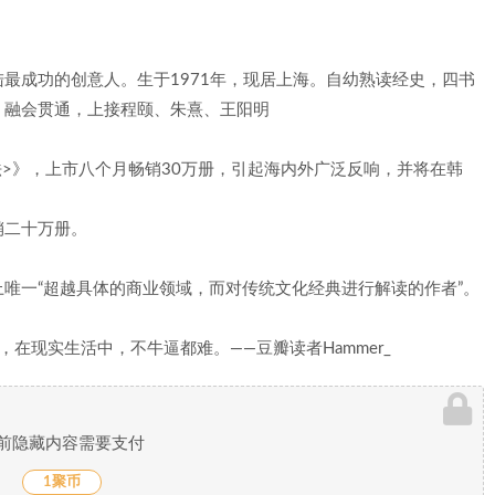
最成功的创意人。生于1971年，现居上海。自幼熟读经史，四书
，融会贯通，上接程颐、朱熹、王阳明
法>》，上市八个月畅销30万册，引起海内外广泛反响，并将在韩
销二十万册。
上唯一“超越具体的商业领域，而对传统文化经典进行解读的作者”。
在现实生活中，不牛逼都难。——豆瓣读者Hammer_
前隐藏内容需要支付
1聚币