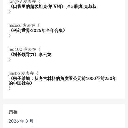
long99
发表在《
《口袋里的超级坦克·第五辑》[全5册]坦克叔叔
》
hacucu
发表在《
《科幻世界·2025年全年合集》
》
leo100
发表在《
《增长领导力》李云龙
》
jianbo
发表在《
《宗子维城：从考古材料的角度看公元前1000至前250年
的中国社会》
》
归档
2026 年 8 月