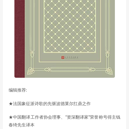
编辑推荐:
★法国象征派诗歌的先驱波德莱尔扛鼎之作
★中国翻译工作者协会理事、“资深翻译家”荣誉称号得主钱
春绮先生译本