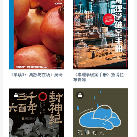
《单读37: 离散与在场》吴琦
《毒理学破案手册》黛博拉·
布鲁姆