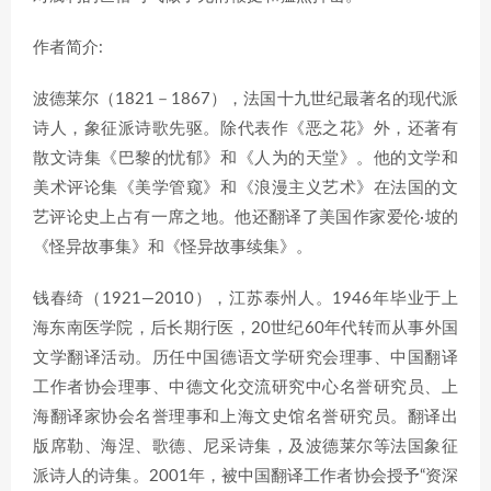
作者简介:
波德莱尔（1821－1867），法国十九世纪最著名的现代派
诗人，象征派诗歌先驱。除代表作《恶之花》外，还著有
散文诗集《巴黎的忧郁》和《人为的天堂》。他的文学和
美术评论集《美学管窥》和《浪漫主义艺术》在法国的文
艺评论史上占有一席之地。他还翻译了美国作家爱伦·坡的
《怪异故事集》和《怪异故事续集》。
钱春绮（1921—2010），江苏泰州人。1946年毕业于上
海东南医学院，后长期行医，20世纪60年代转而从事外国
文学翻译活动。历任中国德语文学研究会理事、中国翻译
工作者协会理事、中德文化交流研究中心名誉研究员、上
海翻译家协会名誉理事和上海文史馆名誉研究员。翻译出
版席勒、海涅、歌德、尼采诗集，及波德莱尔等法国象征
派诗人的诗集。2001年，被中国翻译工作者协会授予“资深