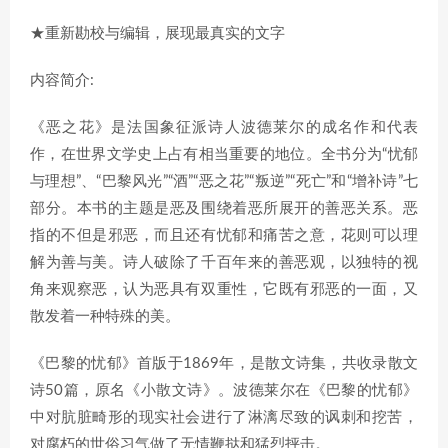
★重新勘校与编辑，展现最真实的文字
内容简介:
《恶之花》是法国象征派诗人波德莱尔的成名作和代表
作，在世界文学史上占有相当重要的地位。全书分为“忧郁
与理想”、“巴黎风光”“酒”“恶之花”“叛逆”“死亡”和“增补诗”七
部分。本书的主题是恶及围绕着恶所展开的善恶关系。恶
指的不但是邪恶，而且还有忧郁和痛苦之意，花则可以理
解为善与美。诗人破除了千百年来的善恶观，以独特的视
角来观察恶，认为恶具有双重性，它既有邪恶的一面，又
散发着一种特殊的美。
《巴黎的忧郁》首版于1869年，是散文诗集，共收录散文
诗50篇，原名《小散文诗》。波德莱尔在《巴黎的忧郁》
中对肮脏畸形的现实社会进行了淋漓尽致的讽刺和挖苦，
对腐朽的世俗习气做了无情鞭挞和猛烈抨击。