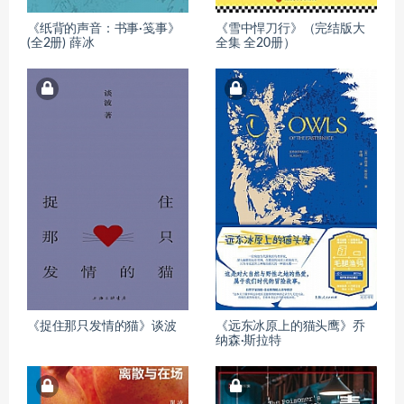
《纸背的声音：书事·笺事》
《雪中悍刀行》（完结版大
(全2册) 薛冰
全集 全20册）
《捉住那只发情的猫》谈波
《远东冰原上的猫头鹰》乔
纳森·斯拉特