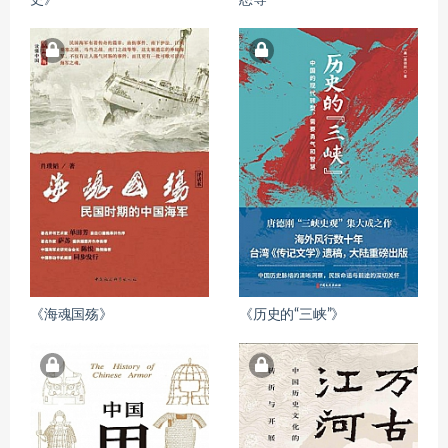
史》
恕等
《海魂国殇》
《历史的“三峡”》