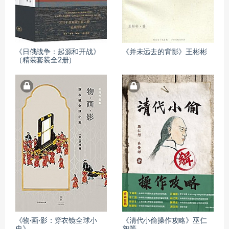
《日俄战争：起源和开战》
《并未远去的背影》王彬彬
（精装套装全2册）
《物·画·影：穿衣镜全球小
《清代小偷操作攻略》巫仁