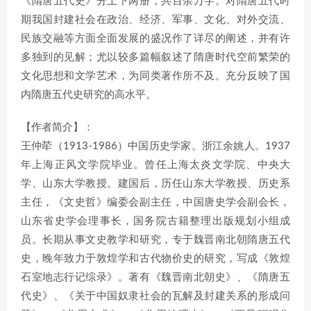
《隋唐五代史》分上下两册，共百余万字。对隋唐五代时
期我国封建社会在政治、经济、军事、文化、对外交流、
民族交融等方面全面发展的盛况作了详尽的阐述，并有许
多独到的见解；尤以较多篇幅叙述了隋唐时代空前繁荣的
文化思想和文学艺术，为同类著作所不及。充分反映了国
内隋唐五代史研究的高水平。
【作者简介】：
王仲荦（1913-1986）中国历史学家。浙江余姚人。1937
年上海正风文学院毕业。曾任上海太炎文学院、中央大
学、山东大学教授。建国后，历任山东大学教授、历史系
主任，《文史哲》编委会副主任，中国唐史学会副会长，
山东省史学会理事长，国务院古籍整理出版规划小组成
员。长期从事文史教学和研究，专于魏晋南北朝隋唐五代
史，晚年致力于敦煌学和古代物价史的研究，写成《敦煌
石室地志行记综录》。著有《魏晋南北朝史》、《隋唐五
代史》、《关于中国奴隶社会的瓦解及封建关系的形成问