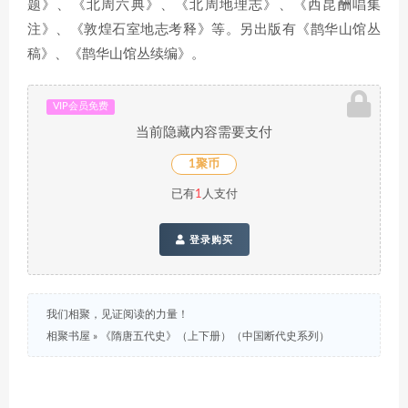
题》、《北周六典》、《北周地理志》、《西昆酬唱集
注》、《敦煌石室地志考释》等。另出版有《鹊华山馆丛
稿》、《鹊华山馆丛续编》。
VIP会员免费
当前隐藏内容需要支付
1聚币
已有
1
人支付
登录购买
我们相聚，见证阅读的力量！
相聚书屋
»
《隋唐五代史》（上下册）（中国断代史系列）