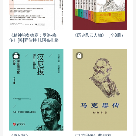
《精神的奥德赛：罗洛·梅
《历史风云人物》（全8册）
传》[美]罗伯特·H.阿布扎格
《汉尼拔》
《马克思传》弗·梅林