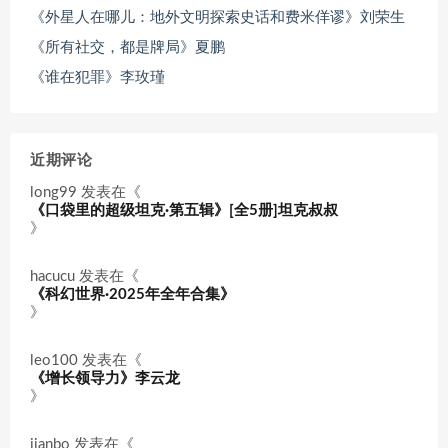
《外星人在哪儿：地外文明探索史话和费米佯谬》刘荣生
《所有社交，都是牌局》夏鹏
《谁在犯罪》李玫瑾
近期评论
long99
发表在《
《口袋里的超级坦克·第五辑》[全5册]坦克叔叔
》
hacucu
发表在《
《科幻世界·2025年全年合集》
》
leo100
发表在《
《增长领导力》李云龙
》
jianbo
发表在《