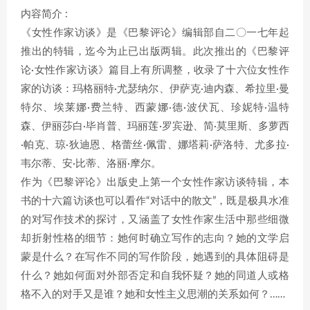
内容简介 :
《女性作家访谈》是《巴黎评论》编辑部自二〇一七年起
推出的特辑，迄今为止已出版两辑。此次推出的《巴黎评
论·女性作家访谈》篇目上有所调整，收录了十六位女性作
家的访谈：玛格丽特·尤瑟纳尔、伊萨克·迪内森、希拉里·曼
特尔、埃莱娜·费兰特、西蒙娜·德·波伏瓦、珍妮特·温特
森、伊丽莎白·毕肖普、玛丽莲·罗宾逊、简·莫里斯、多萝西
·帕克、琼·狄迪恩、格蕾丝·佩雷、娜塔莉·萨洛特、尤多拉·
韦尔蒂、安·比蒂、洛丽·摩尔。
作为《巴黎评论》出版史上第一个女性作家访谈特辑，本
书的十六篇访谈也可以看作“对话中的散文”，既是极具水准
的对写作技术的探讨，又涵盖了女性作家生活中那些细微
却折射性格的细节：她何时确立写作的志向？她的文学启
蒙是什么？在写作不同的写作阶段，她遇到的具体阻碍是
什么？她如何面对外部否定和自我怀疑？她的同道人或格
格不入的对手又是谁？她和女性主义思潮的关系如何？……