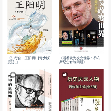
《知行合一王阳明》[青少版]
《活着就为改变世界：乔布
度阴山
斯纪念套装四册》