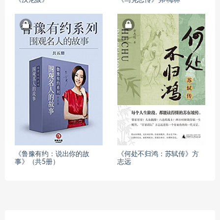
《鲁豫有约：说出你的故
《何处不归鸿：苏轼传》方
事》（共5册）
志远