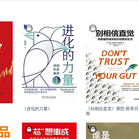
《进化的力量》
《别相信直觉》赛思·斯蒂芬
斯