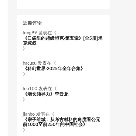
近期评论
long99
发表在《
《口袋里的超级坦克·第五辑》[全5册]坦
克叔叔
》
hacucu
发表在《
《科幻世界·2025年全年合集》
》
leo100
发表在《
《增长领导力》李云龙
》
jianbo
发表在《
《宗子维城：从考古材料的角度看公元
前1000至前250年的中国社会》
》