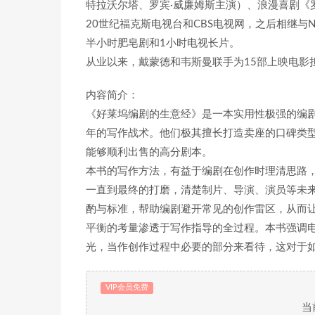
特拉沃尔塔、罗宾·威廉姆斯主演）、浪漫喜剧《罗
20世纪福克斯电视台和CBS电视网，之后相继与
半小时肥皂剧和1小时电视长片。
从业以来，戴蒙德和韦斯曼联手为15部上映电影
内容简介：
《好莱坞编剧的生意经》是一本实用性极强的编剧
年的写作战术。他们极其擅长打造卖座的口碑类
能够顺利出售的高分剧本。
本书的写作方法，有益于编剧在创作时理清思路
一直到最终的打磨，清楚制片、导演、演员等未
酌与标准，帮助编剧避开常见的创作雷区，从而让
平衡的考量渗透于写作指导的全过程。本书强调
光，当作创作过程中必要的部分来看待，这对于
VIP会员免费
当