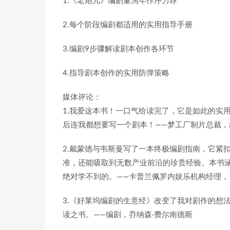
1.《老炮儿》编剧董润年作序力荐
2.每个阶段编剧都适用的实用指导手册
3.编剧9步骤解读剧本创作各环节
4.指导剧本创作的实用防弹策略
媒体评论：
1.我爱这本书！一口气给读完了，它是如此的实
后连我都想要写一个剧本！——梦工厂制片总裁，
2.戴蒙德与韦斯曼写了一本终极编剧指南，它紧
准，还能吸取到无数产业前沿的珍贵经验。本书
绝对学不到的。——卡普兰佩罗内娱乐机构经理，
3.《好莱坞编剧的生意经》改变了我对剧作的想
读之书。——编剧，乔纳森·费尔南德斯