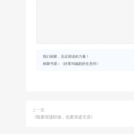
我们相聚，见证阅读的力量！
相聚书屋
»
《好莱坞编剧的生意经》
上一篇
《既要闯荡职场，也要浪迹天涯》