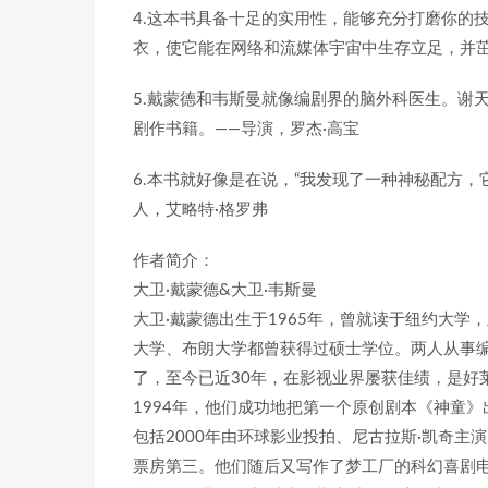
4.这本书具备十足的实用性，能够充分打磨你的
衣，使它能在网络和流媒体宇宙中生存立足，并茁壮
5.戴蒙德和韦斯曼就像编剧界的脑外科医生。谢
剧作书籍。——导演，罗杰·高宝
6.本书就好像是在说，“我发现了一种神秘配方，
人，艾略特·格罗弗
作者简介：
大卫·戴蒙德&大卫·韦斯曼
大卫·戴蒙德出生于1965年，曾就读于纽约大学
大学、布朗大学都曾获得过硕士学位。两人从事
了，至今已近30年，在影视业界屡获佳绩，是好
1994年，他们成功地把第一个原创剧本《神童
包括2000年由环球影业投拍、尼古拉斯·凯奇主
票房第三。他们随后又写作了梦工厂的科幻喜剧电