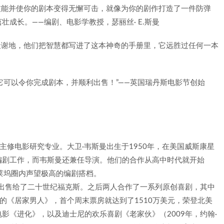
技能并使你的剧本变得无懈可击，就像为你的剧作打造了一件防弹
成长。——编剧、电影学教授，瑟丽丝· E.斯曼
天谢地，他们把智慧都写进了这本神奇的手册里，它远胜过任何一本
它可以令你完成剧本，并顺利出售！”——英国瑞丹斯电影节创始
，主修电影研究专业。大卫·韦斯曼出生于1950年，在美国威斯康星
编剧工作，而韦斯曼还兼任导演。他们的合作从高中时代就开始
莱坞圈内声望极高的编剧搭档。
》出售给了二十世纪福克斯。之后两人合作了一系列原创喜剧，其中
演的《居家男人》，首个周末票房就达到了1510万美元，荣登北美
影《进化》，以及迪士尼的欢乐喜剧《老家伙》（2009年，约翰·