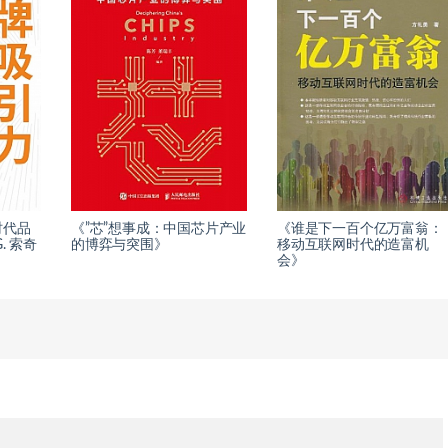
时代品
《”芯”想事成：中国芯片产业
《谁是下一百个亿万富翁：
. 索奇
的博弈与突围》
移动互联网时代的造富机
会》