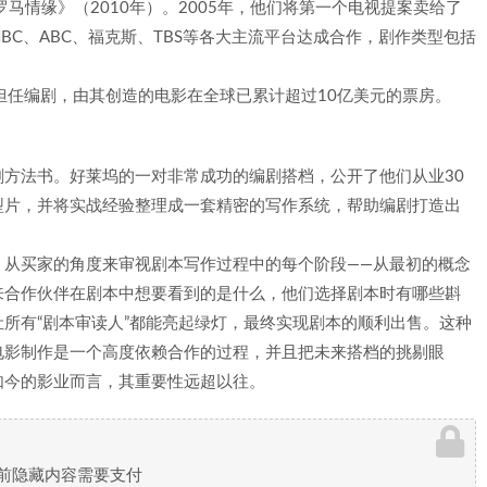
马情缘》（2010年）。2005年，他们将第一个电视提案卖给了
NBC、ABC、福克斯、TBS等各大主流平台达成合作，剧作类型包括
担任编剧，由其创造的电影在全球已累计超过10亿美元的票房。
方法书。好莱坞的一对非常成功的编剧搭档，公开了他们从业30
型片，并将实战经验整理成一套精密的写作系统，帮助编剧打造出
，从买家的角度来审视剧本写作过程中的每个阶段——从最初的概念
来合作伙伴在剧本中想要看到的是什么，他们选择剧本时有哪些斟
所有“剧本审读人”都能亮起绿灯，最终实现剧本的顺利出售。这种
电影制作是一个高度依赖合作的过程，并且把未来搭档的挑剔眼
如今的影业而言，其重要性远超以往。
前隐藏内容需要支付