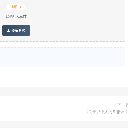
1聚币
已有
0
人支付
登录购买
下一
《关于那个人的备忘录 