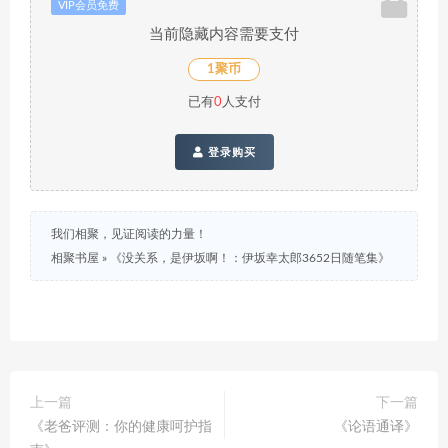
VIP会员免费
当前隐藏内容需要支付
1聚币
已有
0
人支付
登录购买
我们相聚，见证阅读的力量！
相聚书屋
»
《没关系，是伊坂啊！：伊坂幸太郎3652日随笔集》
上一篇
下一篇
《老爸评测：你的健康呵护指
《论语通译》