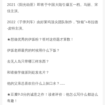
2021《阳光劫匪》即将于中国大陆引爆五一档。马丽、宋
佳主演。
2022《子弹列车》由好莱坞顶尖团队制作，“快银”+布拉德
·皮特主演。
★想做优秀的伊坂粉？答对这些题才算数！
伊坂老师最穷的时候用什么下饭？
去无人岛只带哪三样东西？
和谁偷学做派到处发名片？
他的父亲总喜欢往什么上抹口水？……
★豆瓣9.0分的诚意之作！读者评价：他怎么写什么都这么
有趣！