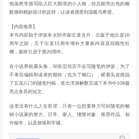
他虽然常描写陷入巨大困境的小人物，却总能凭出色的幽
默感和精妙设计的反转，让读者感受到温暖与希望。
【内容推荐】
本书内容始于伊坂幸太郎作家出道当月，出版于他出道10
周年之际，又于出道15周年增补大量新内容及回顾性吐
槽，最终引进于第20周年。
在小说界崭露头角，却依旧坦言不会写随笔的伊坂，为了
不辜负编辑和读者的期待（也为了糊口），硬着头皮挑战
了五花八门的随笔约稿，使出浑身解数完成了本书中108篇
亮点各异的短文。
这里没有什么人生哲理，只有一位想要努力写好随笔的畅
销小说家的努力、日常、家人、憧憬对象、推荐作品、创
作秘辛，以及烦恼和牢骚。