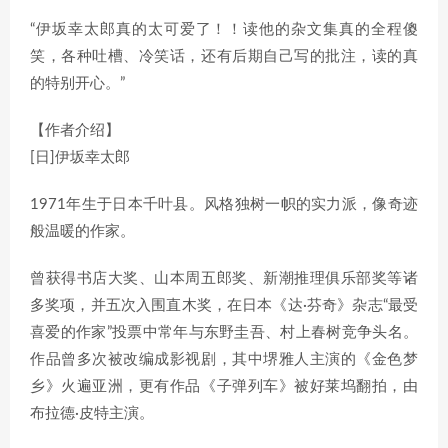
“伊坂幸太郎真的太可爱了！！读他的杂文集真的全程傻
笑，各种吐槽、冷笑话，还有后期自己写的批注，读的真
的特别开心。”
【作者介绍】
[日]伊坂幸太郎
1971年生于日本千叶县。风格独树一帜的实力派，像奇迹
般温暖的作家。
曾获得书店大奖、山本周五郎奖、新潮推理俱乐部奖等诸
多奖项，并五次入围直木奖，在日本《达·芬奇》杂志“最受
喜爱的作家”投票中常年与东野圭吾、村上春树竞争头名。
作品曾多次被改编成影视剧，其中堺雅人主演的《金色梦
乡》火遍亚洲，更有作品《子弹列车》被好莱坞翻拍，由
布拉德·皮特主演。