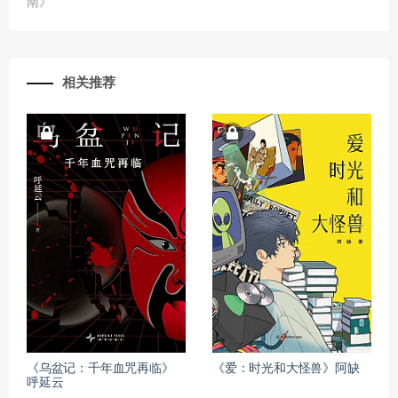
南》
相关推荐
《乌盆记：千年血咒再临》
《爱：时光和大怪兽》阿缺
呼延云