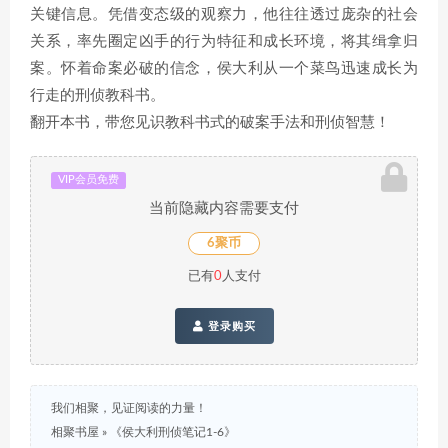
关键信息。凭借变态级的观察力，他往往透过庞杂的社会
关系，率先圈定凶手的行为特征和成长环境，将其缉拿归
案。怀着命案必破的信念，侯大利从一个菜鸟迅速成长为
行走的刑侦教科书。
翻开本书，带您见识教科书式的破案手法和刑侦智慧！
VIP会员免费
当前隐藏内容需要支付
6聚币
已有
0
人支付
登录购买
我们相聚，见证阅读的力量！
相聚书屋
»
《侯大利刑侦笔记1-6》