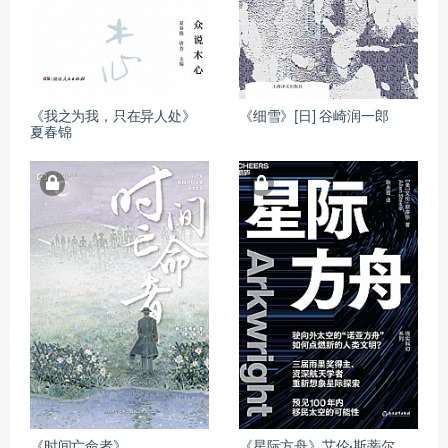
《我之为我，只在异人处》
《细雪》[日] 谷崎润一郎
夏春锦
《时间亡命者》
《星际方舟》艾伦·斯蒂尔