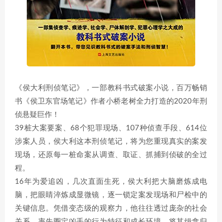
《侯大利刑侦笔记》，一部教科书式破案小说，百万畅销
书《侯卫东官场笔记》作者小桥老树全力打造的2020年刑
侦悬疑巨作！
39桩大案要案、68个犯罪现场、107种侦查手段、614位
涉案人员，侯大利这本刑侦笔记，将为您重现真实的案发
现场，还原每一桩命案从调查、取证、抓捕到侦破的全过
程。
16年为爱追凶，几次直面生死，侯大利把大脑磨炼成电
脑，把眼睛淬炼成显微镜，逐一锁定案发现场和尸检中的
关键信息。凭借变态级的观察力，他往往透过庞杂的社会
关系，率先圈定凶手的行为特征和成长环境，将其缉拿归