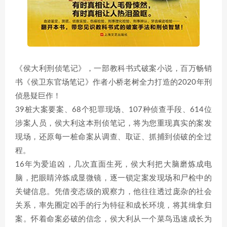
《侯大利刑侦笔记》，一部教科书式破案小说，百万畅销
书《侯卫东官场笔记》作者小桥老树全力打造的2020年刑
侦悬疑巨作！
39桩大案要案、68个犯罪现场、107种侦查手段、614位
涉案人员，侯大利这本刑侦笔记，将为您重现真实的案发
现场，还原每一桩命案从调查、取证、抓捕到侦破的全过
程。
16年为爱追凶，几次直面生死，侯大利把大脑磨炼成电
脑，把眼睛淬炼成显微镜，逐一锁定案发现场和尸检中的
关键信息。凭借变态级的观察力，他往往透过庞杂的社会
关系，率先圈定凶手的行为特征和成长环境，将其缉拿归
案。怀着命案必破的信念，侯大利从一个菜鸟迅速成长为