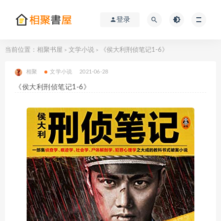
登录
当前位置：
相聚书屋
文学小说
《侯大利刑侦笔记1-6》
>
>
相聚
文学小说
2021-06-28
《侯大利刑侦笔记1-6》