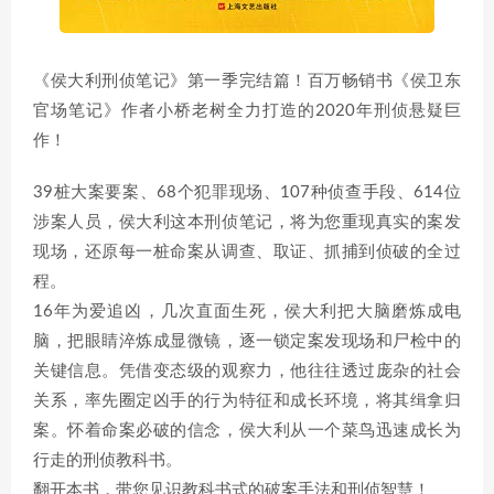
《侯大利刑侦笔记》第一季完结篇！百万畅销书《侯卫东
官场笔记》作者小桥老树全力打造的2020年刑侦悬疑巨
作！
39桩大案要案、68个犯罪现场、107种侦查手段、614位
涉案人员，侯大利这本刑侦笔记，将为您重现真实的案发
现场，还原每一桩命案从调查、取证、抓捕到侦破的全过
程。
16年为爱追凶，几次直面生死，侯大利把大脑磨炼成电
脑，把眼睛淬炼成显微镜，逐一锁定案发现场和尸检中的
关键信息。凭借变态级的观察力，他往往透过庞杂的社会
关系，率先圈定凶手的行为特征和成长环境，将其缉拿归
案。怀着命案必破的信念，侯大利从一个菜鸟迅速成长为
行走的刑侦教科书。
翻开本书，带您见识教科书式的破案手法和刑侦智慧！