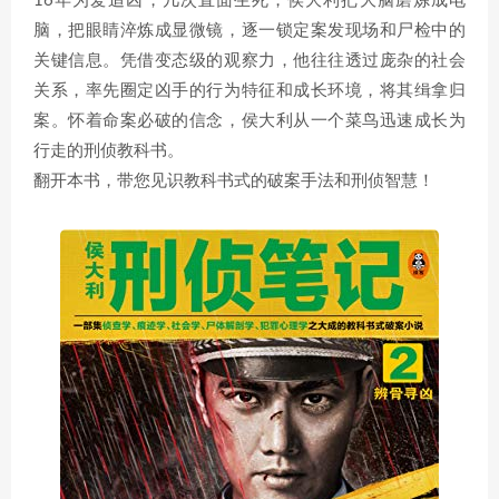
16年为爱追凶，几次直面生死，侯大利把大脑磨炼成电
脑，把眼睛淬炼成显微镜，逐一锁定案发现场和尸检中的
关键信息。凭借变态级的观察力，他往往透过庞杂的社会
关系，率先圈定凶手的行为特征和成长环境，将其缉拿归
案。怀着命案必破的信念，侯大利从一个菜鸟迅速成长为
行走的刑侦教科书。
翻开本书，带您见识教科书式的破案手法和刑侦智慧！