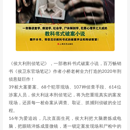
《侯大利刑侦笔记》，一部教科书式破案小说，百万畅销
书《侯卫东官场笔记》作者小桥老树全力打造的2020年刑
侦悬疑巨作！
39桩大案要案、68个犯罪现场、107种侦查手段、614位
涉案人员，侯大利这本刑侦笔记，将为您重现真实的案发
现场，还原每一桩命案从调查、取证、抓捕到侦破的全过
程。
16年为爱追凶，几次直面生死，侯大利把大脑磨炼成电
脑，把眼睛淬炼成显微镜，逐一锁定案发现场和尸检中的