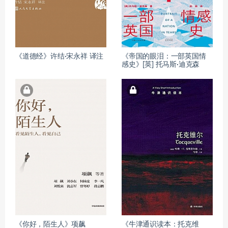
《道德经》许结·宋永祥 译注
《帝国的眼泪：一部英国情
感史》[英] 托马斯·迪克森
《你好，陌生人》项飙
《牛津通识读本：托克维