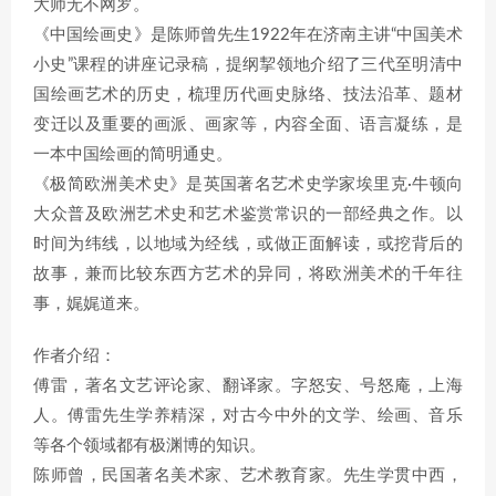
大师无不网罗。
《中国绘画史》是陈师曾先生1922年在济南主讲“中国美术
小史”课程的讲座记录稿，提纲挈领地介绍了三代至明清中
国绘画艺术的历史，梳理历代画史脉络、技法沿革、题材
变迁以及重要的画派、画家等，内容全面、语言凝练，是
一本中国绘画的简明通史。
《极简欧洲美术史》是英国著名艺术史学家埃里克·牛顿向
大众普及欧洲艺术史和艺术鉴赏常识的一部经典之作。以
时间为纬线，以地域为经线，或做正面解读，或挖背后的
故事，兼而比较东西方艺术的异同，将欧洲美术的千年往
事，娓娓道来。
作者介绍：
傅雷，著名文艺评论家、翻译家。字怒安、号怒庵，上海
人。傅雷先生学养精深，对古今中外的文学、绘画、音乐
等各个领域都有极渊博的知识。
陈师曾，民国著名美术家、艺术教育家。先生学贯中西，