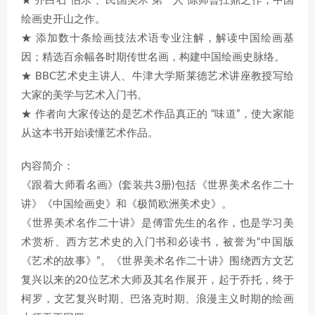
★ 齐白石“伯乐”、民国美术“第一人”陈师曾扛鼎之作，中国
绘画史开山之作。
★ 添加数十条绘画技法术语专业注解，解读中国绘画基
因；精选百余幅各时期传世名画，构建中国绘画史脉络。
★ BBC艺术史主讲人、牛津大学斯莱德艺术讲座教授写给
大家的美学与艺术入门书。
★ 作者向大家传达的是艺术作品真正的 “味道”，使大家能
从这本书开始读懂艺术作品。
内容简介：
《跟着大师看名画》(套装共3册)包括《世界美术名作二十
讲》《中国绘画史》和《极简欧洲美术史》。
《世界美术名作二十讲》是傅雷先生的名作，也是学习美
术赏析、西方艺术史的入门书和必读书，被誉为“中国版
《艺术的故事》”。《世界美术名作二十讲》围绕西方文艺
复兴以来的20位艺术大师及其名作展开，起于乔托，终于
柯罗，文艺复兴时期、巴洛克时期、浪漫主义时期的绘画