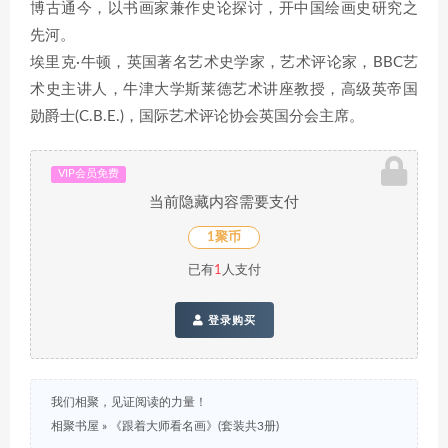
博古通今，以书画家兼作史论探讨，开中国绘画史研究之
先河。
埃里克·牛顿，英国著名艺术史学家，艺术评论家，BBC艺
术史主讲人，牛津大学斯莱德艺术讲座教授，高级英帝国
勋爵士(C.B.E.)，国际艺术评论协会英国分会主席。
VIP会员免费
当前隐藏内容需要支付
1聚币
已有
1
人支付
登录购买
我们相聚，见证阅读的力量！
相聚书屋
»
《跟着大师看名画》(套装共3册)