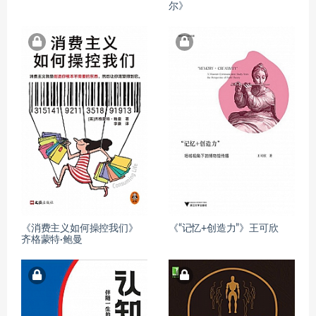
尔》
《消费主义如何操控我们》
《“记忆+创造力”》王可欣
齐格蒙特·鲍曼