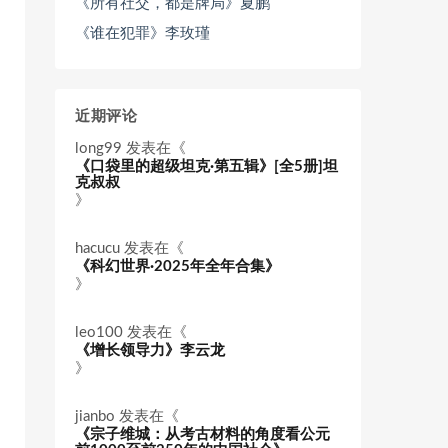
《所有社交，都是牌局》夏鹏
《谁在犯罪》李玫瑾
近期评论
long99
发表在《
《口袋里的超级坦克·第五辑》[全5册]坦
克叔叔
》
hacucu
发表在《
《科幻世界·2025年全年合集》
》
leo100
发表在《
《增长领导力》李云龙
》
jianbo
发表在《
《宗子维城：从考古材料的角度看公元