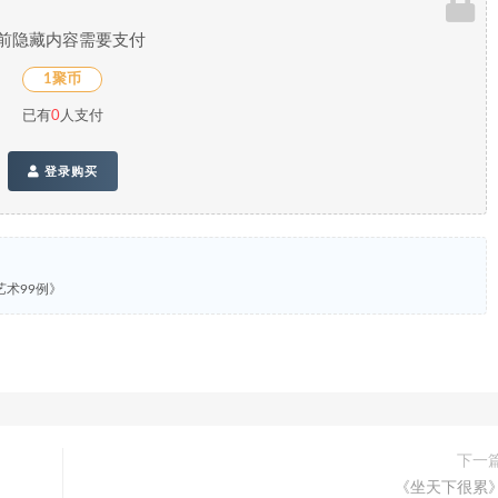
前隐藏内容需要支付
1聚币
已有
0
人支付
登录购买
术99例》
下一
《坐天下很累