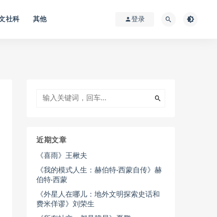
文社科
其他
登录
近期文章
《喜雨》王楸夫
《我的模式人生：赫伯特·西蒙自传》赫
伯特·西蒙
《外星人在哪儿：地外文明探索史话和
费米佯谬》刘荣生