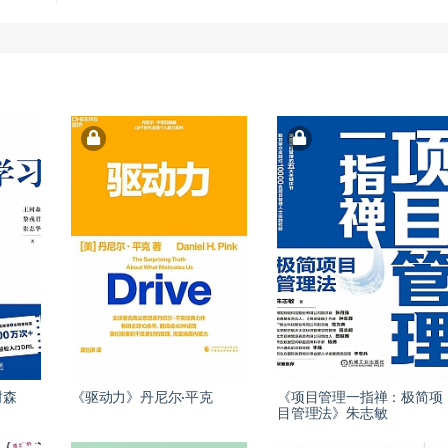
树森
《驱动力》丹尼尔·平克
《项目管理一指禅：极简项
目管理法》朱志敏