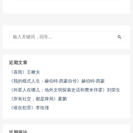
近期文章
《喜雨》王楸夫
《我的模式人生：赫伯特·西蒙自传》赫伯特·西蒙
《外星人在哪儿：地外文明探索史话和费米佯谬》刘荣生
《所有社交，都是牌局》夏鹏
《谁在犯罪》李玫瑾
近期评论