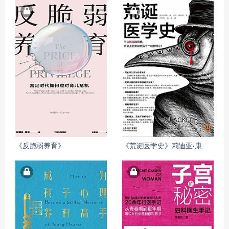
《反脆弱养育》
《荒诞医学史》莉迪亚·康