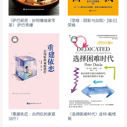
《萨巴厨房：好吃懒做家常
《荣格：阴影与自我》[瑞士]
菜》 萨巴蒂娜
荣格
《重建依恋：自闭症的家庭
《选择困难时代》皮特·戴维
治疗》
斯