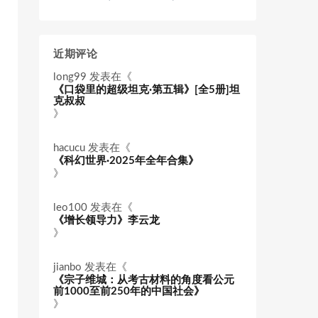
近期评论
long99
发表在《
《口袋里的超级坦克·第五辑》[全5册]坦
克叔叔
》
hacucu
发表在《
《科幻世界·2025年全年合集》
》
leo100
发表在《
《增长领导力》李云龙
》
jianbo
发表在《
《宗子维城：从考古材料的角度看公元
前1000至前250年的中国社会》
》