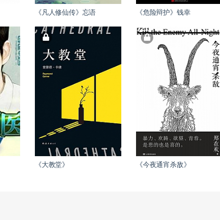
《凡人修仙传》忘语
《危险辩护》钱幸
《大教堂》
《今夜通宵杀敌》