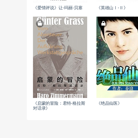
《爱情评说》让-玛丽·贝塞
《英雄山Ⅰ-Ⅱ》
《启蒙的冒险：君特·格拉斯
《绝品仙医》
对话录》