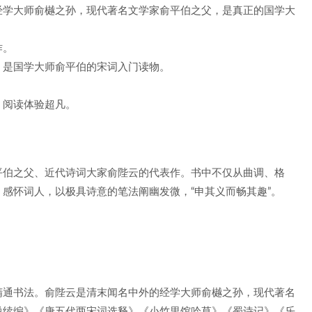
经学大师俞樾之孙，现代著名文学家俞平伯之父，是真正的国学大
作。
，是国学大师俞平伯的宋词入门读物。
，阅读体验超凡。
平伯之父、近代诗词大家俞陛云的代表作。书中不仅从曲调、格
感怀词人，以极具诗意的笔法阐幽发微，“申其义而畅其趣”。
精通书法。俞陛云是清末闻名中外的经学大师俞樾之孙，现代著名
说续编》《唐五代两宋词选释》《小竹里馆吟草》《蜀诗记》《乐