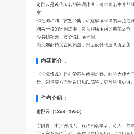
俞陛云是近代著名的诗词作者，清末闻名中外的
家。
◎选词独到，赏鉴经典，诗意解读宋词的典范之
别具一格的宋词选本，诗意解读宋词的典范之作
◎装帧精美，赏心悦目读宋词。
内文选配精美古风插图，封面设计构建意境之美
内容简介：
《词境浅说》是朴学泰斗俞樾之孙、红学大师俞
律、词境等方面对选词加以笺释，更兼钩沉史迹、
作者介绍：
俞陛云（1868—1950）
字阶青，浙江德清人，近代知名学者、诗人，并
文学家俞平伯之父。著有《诗境浅说》《诗境浅