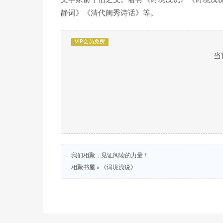
静词》《清代闺秀诗话》等。
VIP会员免费
当
我们相聚，见证阅读的力量！
相聚书屋
»
《词境浅说》