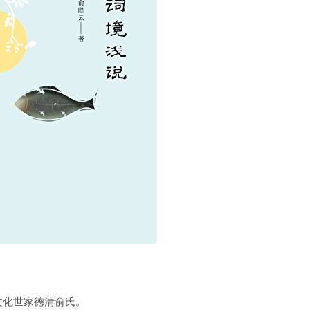
文化世家德清俞氏。