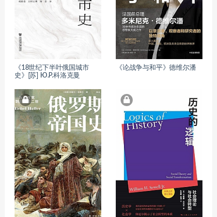
《18世纪下半叶俄国城市
《论战争与和平》德维尔潘
史》[苏] Ю.Р.科洛克曼