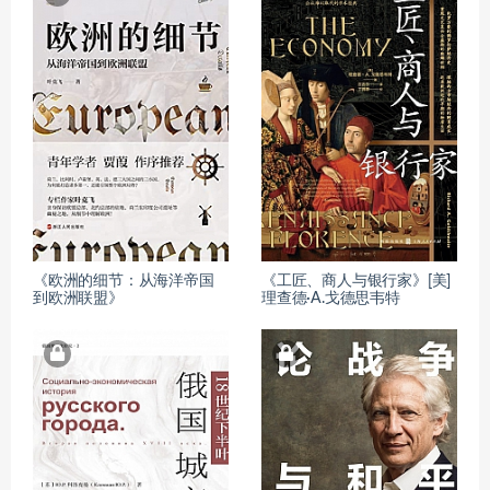
《欧洲的细节：从海洋帝国
《工匠、商人与银行家》[美]
到欧洲联盟》
理查德·A.戈德思韦特