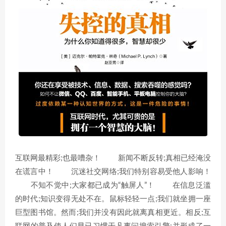
互联网最精彩;也最嘈杂！ 新闻不断反转;真相已经淹没
在谎言中！ 沉迷社交网络;我们特别容易受他人影响！
不知不觉中;大家都已成为“触屏人”！ 在信息泛滥
的时代;知识变得无处不在。鼠标轻轻一点;我们就坐拥一座
巨型图书馆。然而;我们并没有因此就离真相更近。相反;互