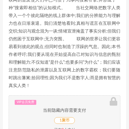
联网的普及使人们早已习惯于凡事问搜索引擎;并形成了一
种“搜索即相信”的认知模式。 当社交网络把数字人类
带入一个个彼此隔绝的线上群体中;我们的分辨能力与理解
力也在日渐衰退。我们清楚地看到;真相与谎言在互联网中
交织;知识与观念混为一谈;情绪宣泄掩盖了事实分析;但我们
仍然困于互联网中;无力突围。 联网的世界让我们更容
易看到彼此的观点;但同时也制造了浮躁的气息。因此;本书
作者呼吁;我们要从现在开始提高自己对知识与信息的甄别
和理解能力;不仅知道“是什么”;也要多问“为什么”；我们应该
注意防范隐私的泄露以及互联网上的数字霸权；我们要随
时跳出藩篱;拾回理性;因为我们不是数字人;而是拥有智慧的
真实人类！
VIP会员免费
当前隐藏内容需要支付
1聚币