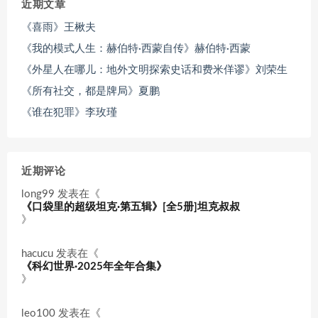
近期文章
《喜雨》王楸夫
《我的模式人生：赫伯特·西蒙自传》赫伯特·西蒙
《外星人在哪儿：地外文明探索史话和费米佯谬》刘荣生
《所有社交，都是牌局》夏鹏
《谁在犯罪》李玫瑾
近期评论
long99
发表在《
《口袋里的超级坦克·第五辑》[全5册]坦克叔叔
》
hacucu
发表在《
《科幻世界·2025年全年合集》
》
leo100
发表在《