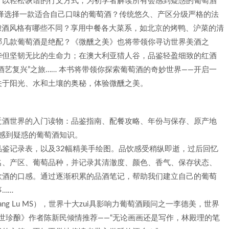
，以轻松诙谐的行文方式，为初学者解读所有会感到疑惑的葡萄酒
选择选择一款适合自己口味的葡萄酒？传统悠久、产区分级严格的法
的酿酒风格有哪些不同？享用中餐各大菜系，如北京的烤鸭、沪菜的清
哪几款葡萄酒是绝配？《微醺之美》也将带领你寻访世界美酒之
华但坚韧无比的生命力；在澳大利亚猎人谷，品鉴轻盈细致的红酒
艺复兴”之旅…… 本书将带领你探索葡萄酒的奇妙世界——开启一
关于阳光、水和土壤的奥秘，体验微醺之美。
近酒世界的入门读物：品鉴指南、配餐攻略、年份与保存、原产地
感到疑惑的葡萄酒知识。
鉴记录表，以及32幅精美手绘图。品饮感受稍纵即逝，过后回忆
名、产区、葡萄品种，并记录其清澈度、颜色、香气、保存状态、
款酒的口感。通过逐渐积累的品酒笔记，帮助我们建立自己的葡萄
……
g Lu MS），世界十大zui具影响力葡萄酒顾问之一李德美，世界
W），《稀世珍酿》作者陈新民倾情推荐——“无论画画还是写作，林殿理的笔