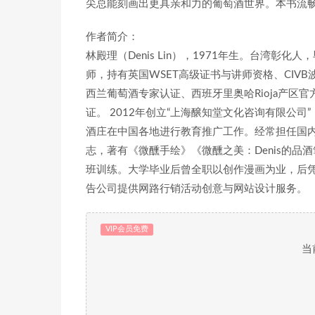
尖总能刻画出更具亲和力的葡萄酒世界。本书流畅
作者简介：
林殿理（Denis Lin），1971年生。台湾
师，持有英国WSET高级证书与讲师资格、CIV
西兰葡萄酒专家认证、西班牙里奥哈Rioja产区官方国际讲
证。 2012年创立“上海醸知堂文化咨询有限公
酒庄在中国各地进行教育推广工作。经常担任国
志，著有《微醺手绘》《微醺之美：Denis的品
班训练。大学毕业后曾全职以创作漫画为业，后凭
告公司提供网路行销活动创意与网站设计服务。
VIP会员免费
当