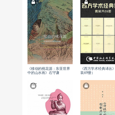
《移动的桃花源：东亚世界
《西方学术经典译丛
中的山水画》石守谦
装69册）