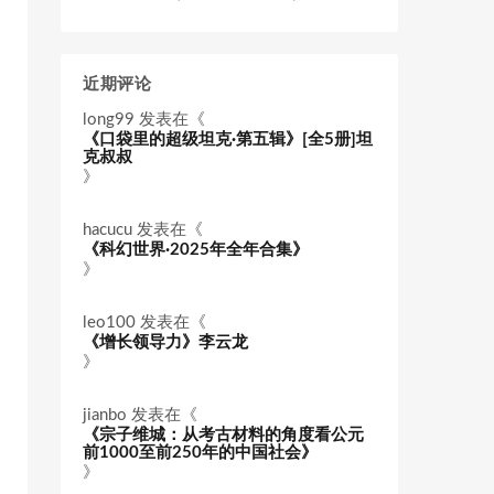
近期评论
long99
发表在《
《口袋里的超级坦克·第五辑》[全5册]坦
克叔叔
》
hacucu
发表在《
《科幻世界·2025年全年合集》
》
leo100
发表在《
《增长领导力》李云龙
》
jianbo
发表在《
《宗子维城：从考古材料的角度看公元
前1000至前250年的中国社会》
》