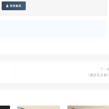
登录购买
下一
《退步主义者