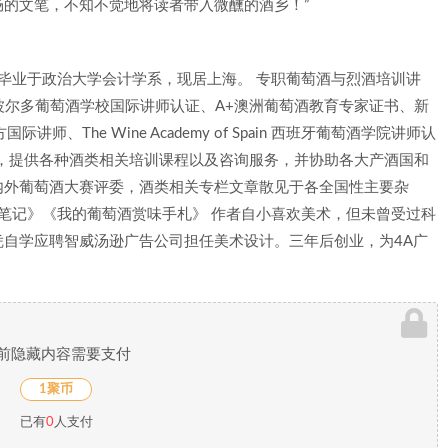
的文笔，不知不觉地将读者带入微醺的酒乡！”
彰化人，毕业于政治大学会计学系，现居上海。 专职葡萄酒与烈酒培训讲
B波尔多葡萄酒学校国际讲师认证、A+澳洲葡萄酒教育专家证书、新
师、The Wine Academy of Spain 西班牙葡萄酒学院讲师认
司”，提供各种酒类相关培训课程以及咨询服务，并协助各大产酒国和
内外葡萄酒大赛评委，酒类相关专栏文章散见于各全国性主要杂
酒笔记》《我的葡萄酒赏味手札》 作者自小喜欢美术，但未曾受过科
自学应聘智威汤逊广告公司担任美术设计。三年后创业，为4A广
前隐藏内容需要支付
1聚币
已有
0
人支付