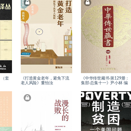
》（套
《打造黄金老年，避免下流
《中华传世藏书·第129册：
老人风险》董怡汝
集部·总集十一》尹小林 编