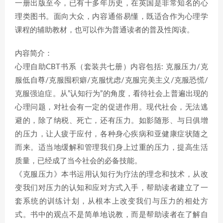
一册出版至今，已有十多年历史，在英国是非常知名的心
理类图书。面向大众，内容通俗易懂，既适合作为心理学
课程的辅助教材，也可以作为普通读者的普及性阅读。
内容简介：
心理自助CBT书系（套装共七册）内容包括: 克服压力/克
服低自尊/克服囤积癖/克服忧虑/克服完美主义/克服恐慌/
克服强迫症。从”认知行为”的角度，看待社会上普遍出现的
心理问题，对社会有一定的促进作用。现代社会，无法逃
避的，除了纳税、死亡，还有压力。如影随形、与日俱增
的压力，让人疲于应付，各种身心疾病和亚健康症状随之
而来。适当地缓解和管理我们身上过重的压力，提高生活
质量，已经成了当今社会的必备技能。
《克服压力》本书运用认知行为疗法的理念和技术，从改
变我们对压力的认知和应对方式入手，帮助读者建立了一
套系统的训练计划，从根本上改变我们与压力的相处方
式。书中的观点不是简单地说教，而是帮助读者在了解自