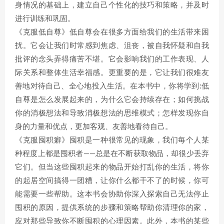
身情况的基础上，建立自己个性化的技巧和策略，并及时
进行训练和巩固。
《克服低自尊》低自尊会在很多方面给我们的生活带来困
扰。它会让我们时常感到焦虑、沮丧，被自我怀疑和自我
批评的念头弄得痛苦不堪。它会影响我们的工作表现、人
际关系和整体生活幸福感。更重要的是，它让我们很难友
善地对待自己、全心地投入生活。在本书中，你将学到:低
自尊是怎么发展起来的，为什么它会持续存在；如何挑战
你的消极想法和导致消极想法的思维模式；怎样发现你自
身的力量和优点，更加客观、友善地看待自己。
《克服囤积癖》囤积是一种很常见的现象，我们每个人某
种程度上都是囤积者——总是在不断获取物品，却很少丢弃
它们。但当这些囤积起来的物品开始打乱你的生活，将你
的起居空间搞得一团糟，让你什么都干不了的时候，你可
能需要一些帮助。这本书会协助你深入探索自己无法停止
囤积的原因，提供系统的步骤和策略帮助你清理你的家，
应对那些导致你不断囤积的心理因素。此外，本书的某些