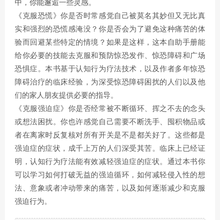
中，你能邂逅一些灵感。
《克服恐慌》你是否时常感觉自己被莫名其妙但又无比真
实和强烈的恐慌感淹没？你是否会为了避免这种痛苦的体
验而回避某些特定的情境？如果是这样，这本自助手册能
给你必要的技能去克服和预防惊恐发作、惊恐障碍和广场
恐惧症。本书基于认知行为疗法技术，以及作者多年惊恐
障碍治疗的临床经验，为深受惊恐障碍困扰的人们以及他
们的家人朋友提供必要的指导。
《克服强迫症》你是否经常被不断循环、挥之不去的念头
或想法困扰。你也许感觉自己需要不断洗手、囤积物品或
者在离家时反复核对所有开关是不是都关好了。这些都是
强迫症的症状，成千上万的人们深受其苦。临床上已经证
明，认知行为疗法能有效减轻强迫症的症状。通过本书你
可以学习如何打破无益的强迫循环，如何减轻侵入性的想
法、意象或者冲动带来的痛苦，以及如何逐渐减少和克服
强迫行为。