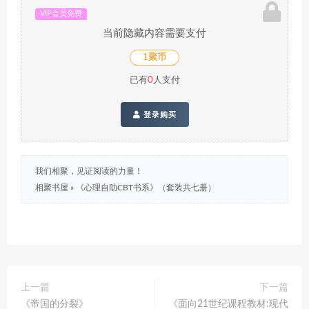
VIP会员免费
当前隐藏内容需要支付
1聚币
已有
0
人支付
登录购买
我们相聚，见证阅读的力量！
相聚书屋
»
《心理自助CBT书系》（套装共七册）
上一篇
下一篇
《帝国的分裂》
《面向21世纪课程教材:现代