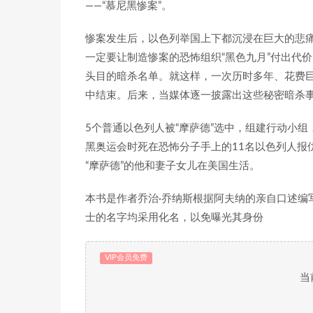
——“慕尼黑惨案”。
惨案发生后，以色列举国上下都沉浸在巨大的悲痛
一定要让制造惨案的恐怖组织“黑色九月”付出代价
头目的暗杀名单。就这样，一次历时多年、花费
中结束。后来，当媒体逐一披露出这些秘密暗杀
5个普通以色列人被“摩萨德”选中，组建行动小组
黑奥运会时死在恐怖分子手上的11名以色列人报
“摩萨德”的他和妻子女儿在美国生活。
本书是作者乔治·乔纳斯根据阿夫纳的亲自口述编
士的名字均采用化名，以免曝光其身份
VIP会员免费
当