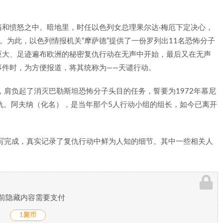
和愤怒之中。暗地里，时任以色列女总理果尔达·梅厄下定决心，
。为此，以色列情报机关“摩萨德”提供了一份罗列出11名恐怖分子
巨大、足迹遍布欧洲的秘密复仇行动在无声中开始，最后又在无声
事件时，为方便报道，将其统称为——天谴行动。
，肩负起了消灭巴勒斯坦恐怖分子头目的任务，誓要为1972年慕尼
仇。阿夫纳（化名），是当年那个5人行动小组的组长，如今已离开
写完成，真实记录了复仇行动中鲜为人知的细节。其中一些相关人
前隐藏内容需要支付
1聚币