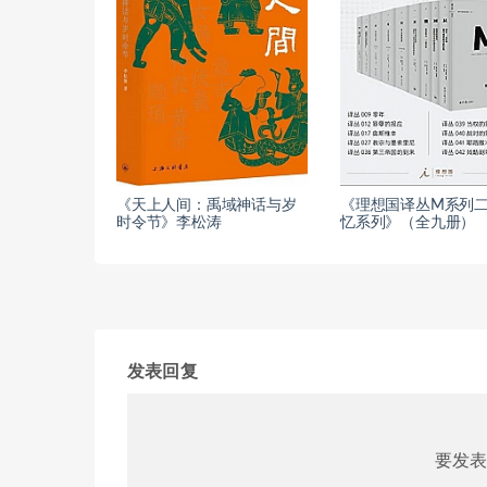
《天上人间：禹域神话与岁
《理想国译丛M系列
时令节》李松涛
忆系列》（全九册）
发表回复
要发表