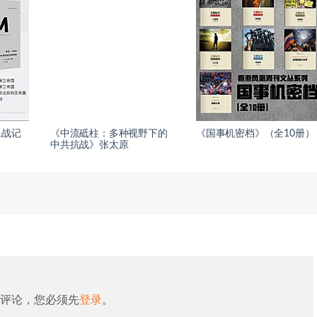
二战记
《中流砥柱：多种视野下的
《国事机密档》（全10册）
中共抗战》张太原
评论，您必须先
登录
。