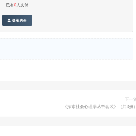
已有
0
人支付
登录购买
下一
《探索社会心理学丛书套装》（共3册