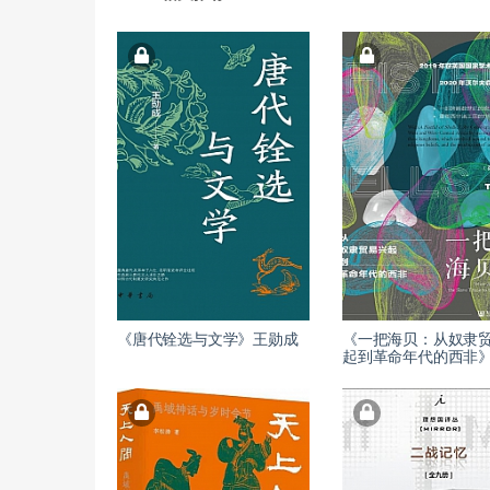
《唐代铨选与文学》王勋成
《一把海贝：从奴隶
起到革命年代的西非