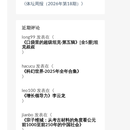
《体坛周报（2026年第18期）》
近期评论
long99
发表在《
《口袋里的超级坦克·第五辑》[全5册]坦
克叔叔
》
hacucu
发表在《
《科幻世界·2025年全年合集》
》
leo100
发表在《
《增长领导力》李云龙
》
jianbo
发表在《
《宗子维城：从考古材料的角度看公元
前1000至前250年的中国社会》