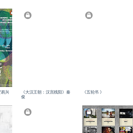
贸易兴
《大汉王朝：汉宫残阳》秦
《五轮书 》
》
俊