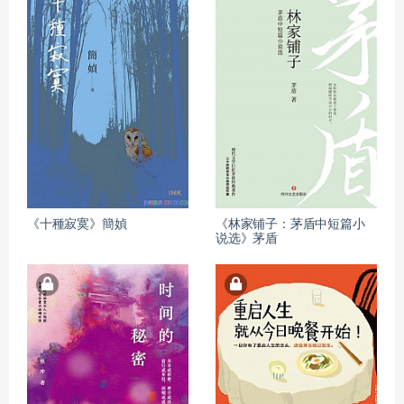
《十種寂寞》簡媜
《林家铺子：茅盾中短篇小
说选》茅盾