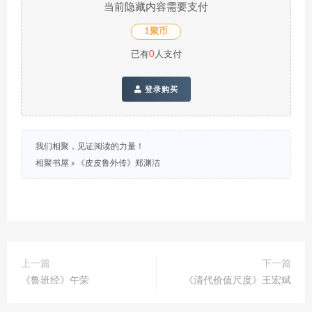
当前隐藏内容需要支付
1聚币
已有
0
人支付
登录购买
我们相聚，见证阅读的力量！
相聚书屋
»
《皮皮鲁外传》郑渊洁
上一篇
下一篇
《鲁班经》午荣
《清代价值尺度》王宏斌