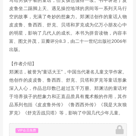
写给男孩子看的童话，但女孩也值得一读。书中讲述了皮
皮鲁坐二踢脚上天、遇见操控地球的房间等一系列天马行
空的故事，充满了奇妙的想象力。郑渊洁创作的童话人物
皮皮鲁、鲁西西、舒克、贝塔和罗克成为亿万小朋友心中
的明星，影响了几代人的成长。本书为拼音读物，内容丰
富、图文并茂，豆瓣评分8.3，由二十一世纪出版社2006年
出版。
【作者介绍】
郑渊洁，被誉为“童话大王”，中国当代著名儿童文学作家。
他创作的皮皮鲁、鲁西西、舒克、贝塔和罗克等童话形象
深入人心，作品总印数已超过五千万册。郑渊洁的童话对
于培养孩子的想象力和正直品质具有魔术般的作用，其作
品系列包括《皮皮鲁外传》《鲁西西外传》《我是大灰狼
罗克》《舒克舌战贝塔》等，影响了中国几代少年儿童。
VIP会员免费