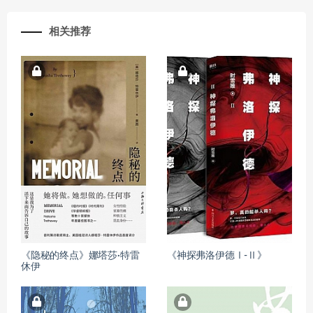
相关推荐
《隐秘的终点》娜塔莎·特雷
《神探弗洛伊德Ⅰ-Ⅱ》
休伊