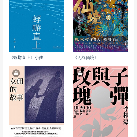
《蜉蝣直上》小佳
《无终仙境》