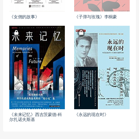
《女佣的故事》
《子弹与玫瑰》李桐豪
《未来记忆》西吉茨蒙德·科
《永远的现在时》
尔扎诺夫斯基