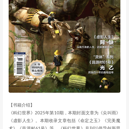
【书籍介绍】
《科幻世界》2025年第10期，本期封面文章为《尖叫雨》
《虚影人生》。本期收录文章包括《命定之玉》《完美魔
术》《昌源村61号》等。《科幻世界》月刊以倡导创新思