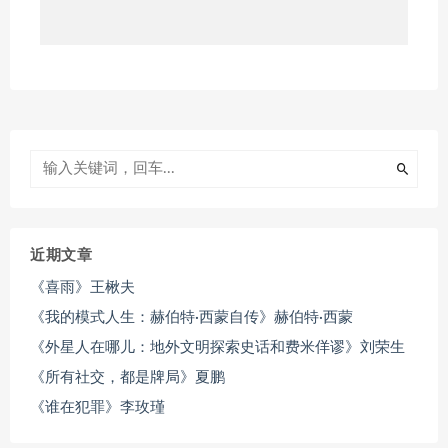
近期文章
《喜雨》王楸夫
《我的模式人生：赫伯特·西蒙自传》赫伯特·西蒙
《外星人在哪儿：地外文明探索史话和费米佯谬》刘荣生
《所有社交，都是牌局》夏鹏
《谁在犯罪》李玫瑾