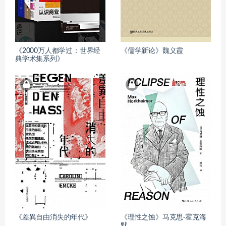
《2000万人都学过：世界经
《儒学新论》魏义霞
典学术集系列》
《差異自由消失的年代》
《理性之蚀》马克思·霍克海
默