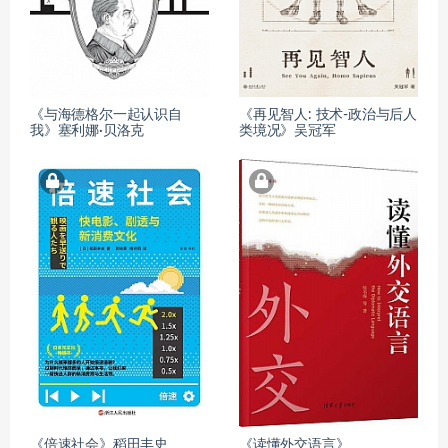
《与海德格尔一起认识自
《再见智人: 技术-政治与后人
我》塞利娜·贝洛克
类境况》吴冠军
《倍速社会》稻田丰史
《读懂外交语言》