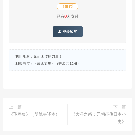
1聚币
已有
0
人支付
登录购买
我们相聚，见证阅读的力量！
相聚书屋
»
《戴逸文集》（套装共12册）
上一篇
下一篇
《飞鸟集》（胡德夫译本）
《大汗之怒：元朝征伐日本小
史》