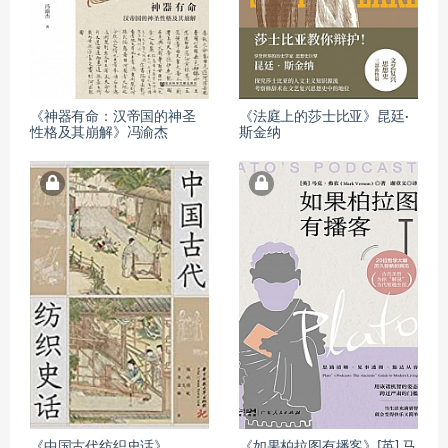
《神器有命：汉帝国的神圣
《法庭上的莎士比亚》昆廷·
性格及其崩解》冯渝杰
斯金纳
《中国古代纺织史话》
《如果柏拉图有播客》[英] 马