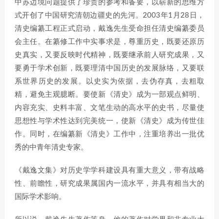
中苏边境问题提供了珍贵的参考和备要，以崭新的思维方
式开创了中国研究清朝边疆史的先河。2003年1月28日，
清史编纂工程正式启动，戴逸先生受命担任清史编纂委员
会主任。在纂修工作中实事求是，尊重历史，既要还原历
史真实，又要反映时代精神，既要继承前人研究成果，又
要勇于学术创新，既要理清中国历史的发展脉络，又要联
系世界历史的发展。以史实为依据，去伪存真，去粗取
精，避免主观臆断。要使新《清史》成为一部观点鲜明、
内容充实、史料丰富、文笔生动的高水平的史书，尽量使
思想性与学术性达到完美统一，使新《清史》成为传世佳
作。同时，在编纂新《清史》工作中，注重培养出一批优
秀的中青年清史专家。
《戴逸文集》对历史学学科建设具有重大意义，带有战略
性、前瞻性，研究成果属国内一流水平，并具有相当大的
国际学术影响。