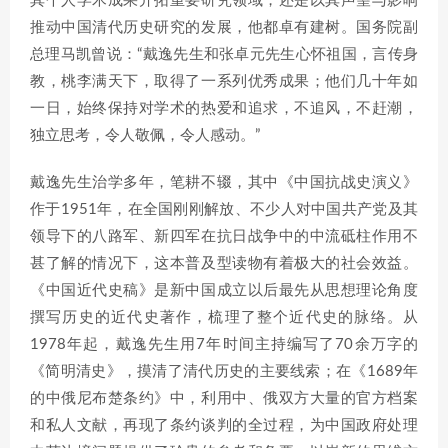
其个人学术成果开拓重要研究领域，还是以其声望与影响
推动中国清代历史研究的发展，他都卓有建树。国务院副
总理马凯曾说：“戴逸先生和张卓元先生心怀祖国，言传身
教，桃李满天下，取得了一系列优秀成果；他们几十年如
一日，始终保持对学术的热爱和追求，不追风，不赶潮，
独立思考，令人敬佩，令人感动。”
戴逸先生治学多年，笔耕不辍，其中《中国抗战史演义》
作于1951年，在全国刚刚解放、不少人对中国共产党及其
领导下的八路军、新四军在抗日战争中的中流砥柱作用不
甚了解的情况下，这本普及型读物有着极大的社会效益。
《中国近代史稿》是新中国成立以后最先从思想理论角度
撰写历史的近代史著作，梳理了整个近代史的脉络。从
1978年起，戴逸先生用7年时间主持编写了70余万字的
《简明清史》，摸清了清代历史的主要线索；在《1689年
的中俄尼布楚条约》中，利用中、俄双方大量的官方档案
和私人文献，再现了条约谈判的全过程，为中国政府处理