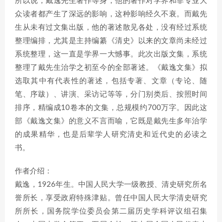
所以说，戴逸先生著作等身，他的著作对学界和非专业大
众读者都产生了深远的影响，这种影响经久不衰。而戴先
生从未有过文集出版，他的著述散见各处，没有经过系统
整理编排，尤其是主持编纂《清史》以来的文章尚未经过
系统整理，这一直是学界一大憾事。此次出版文集，系统
整理了戴先生治学之初至今的全部著述。《戴逸文集》拟
选取其中有代表性的著述，包括专著、文章（专论、随
笔、序跋）、讲演、采访记等等，分门别类后、按照时间
排序，精编成10卷本的文集，总规模约700万字。因此这
部《戴逸文集》的意义不言而喻，它既是戴先生多年治学
的成果精华，也是后辈学人研究清史和近代史的必读之
书。
作者介绍：
戴逸，1926年生。中国人民大学一级教授、清史研究所名
誉所长，享受政府特殊津贴。曾任中国人民大学清史研究
所所长，国务院学位委员会第二届历史学科评议组召集