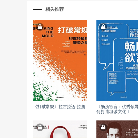
相关推荐
《打破常规》拉古拉迈·拉詹
《畅所欲言：优秀领
何打造坦诚文化 》