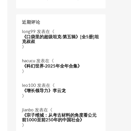
近期评论
long99
发表在《
《口袋里的超级坦克·第五辑》[全5册]坦
克叔叔
》
hacucu
发表在《
《科幻世界·2025年全年合集》
》
leo100
发表在《
《增长领导力》李云龙
》
jianbo
发表在《
《宗子维城：从考古材料的角度看公元
前1000至前250年的中国社会》
》