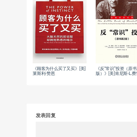
《顾客为什么买了又买》[美]
《反“常识”投资（原书
莱斯利·赞恩
版）》[美]肯尼斯·L.费
发表回复