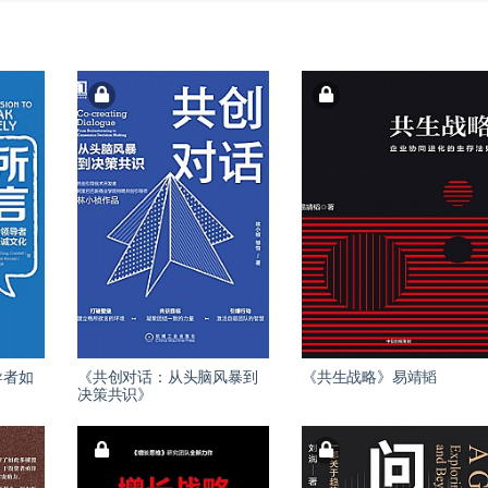
导者如
《共创对话：从头脑风暴到
《共生战略》易靖韬
决策共识》