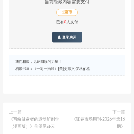
当前隐藏内容需要支付
1聚币
已有
0
人支付
登录购买
我们相聚，见证阅读的力量！
相聚书屋
»
《一对一沟通》[美]史蒂文·罗格伯格
上一篇
下一篇
《写给健身者的运动解剖学
《证券市场周刊·2026年第16
（漫画版）》仰望尾迹云
期》