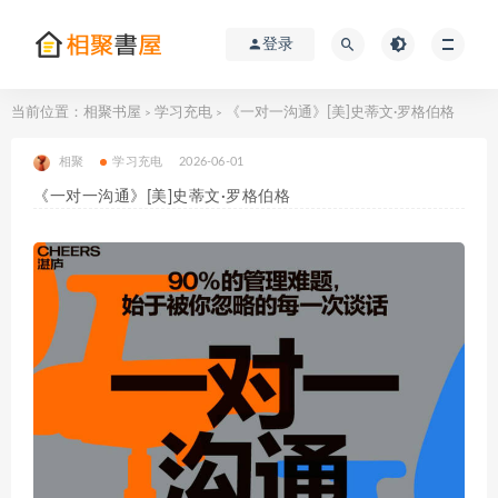
登录
当前位置：
相聚书屋
学习充电
《一对一沟通》[美]史蒂文·罗格伯格
>
>
相聚
学习充电
2026-06-01
《一对一沟通》[美]史蒂文·罗格伯格