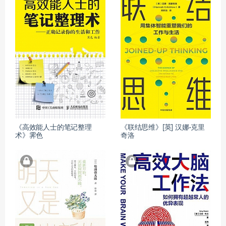
《高效能人士的笔记整理
《联结思维》[英] 汉娜·克里
术》霁色
奇洛