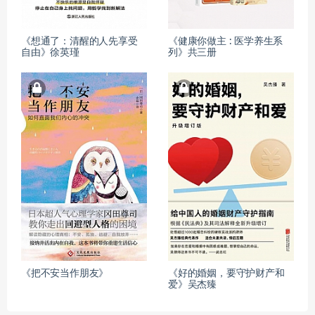
《想通了：清醒的人先享受
《健康你做主 : 医学养生系
自由》徐英瑾
列》共三册
《把不安当作朋友》
《好的婚姻，要守护财产和
爱》吴杰臻