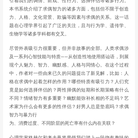
引着我们的调情、前戏、性行为、选择伴侣等诸多行为。
本书系统介绍了求偶智力的诸多方面，包括但不限于创造
力、人格、文化背景、欺骗等因素与求偶的关系。这一话
题在心理学界引起了广泛的关注，且与行为学、遗传学、
生物学等诸多学科都有交叉。
尽管外表吸引力很重要，但并非故事的全部。人类求偶涉
及一系列心智技能与特质——从创造性地使用搭讪语，到展
现个人魅力、智力、幽默感、人格与同情心。在这个过程
中，作者对一些由来已久的问题提出了新见解，比如：人
格在求偶中起着怎样的作用？哪些特质有吸引力？人们究
竟是如何选择伴侣的？两性择偶的短期和长期策略有什么
不同？情绪智力有多重要？幽默能弥补长相的不足吗？艺
术家为什么会有更多的性伴侣？好男人总是垫底吗？求偶
智力与暴力行
为、消费过度、不同阶层的死亡率有什么内在关联？
心理学家格赫尔和考夫曼将带领我们踏上一段饶有趣味的