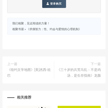
登录购买
我们相聚，见证阅读的力量！
相聚书屋
»
《求偶智力：性、约会与爱情的心理机制》
上一篇
下一篇
《纽约文学地图》[美]杰西·祖
《三十岁的兵荒马乱：不是鸡
巴
汤，是生存指南》龙颜
相关推荐