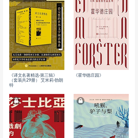
《译文名著精选·第三辑》
《霍华德庄园》
（套装共29册） 艾米莉·勃朗
特