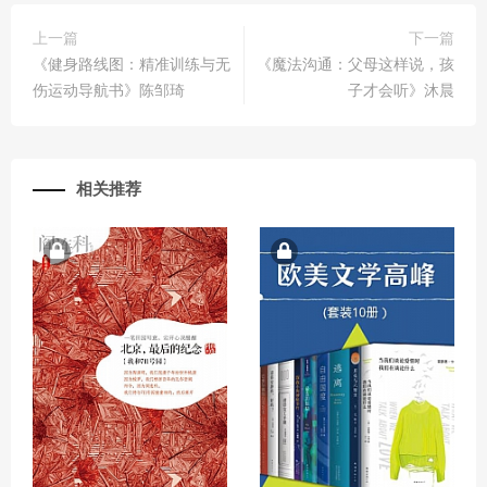
上一篇
下一篇
《健身路线图：精准训练与无
《魔法沟通：父母这样说，孩
伤运动导航书》陈邹琦
子才会听》沐晨
相关推荐