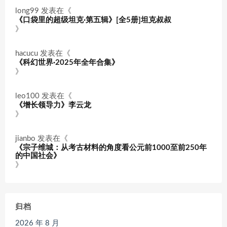
long99
发表在《
《口袋里的超级坦克·第五辑》[全5册]坦克叔叔
》
hacucu
发表在《
《科幻世界·2025年全年合集》
》
leo100
发表在《
《增长领导力》李云龙
》
jianbo
发表在《
《宗子维城：从考古材料的角度看公元前1000至前250年
的中国社会》
》
归档
2026 年 8 月