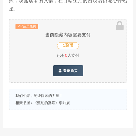
照，唤起读者的共情，在目睹生活的困境后仍能心怀热
望。
VIP会员免费
当前隐藏内容需要支付
1聚币
已有
0
人支付
登录购买
我们相聚，见证阅读的力量！
相聚书屋
»
《流动的宴席》李知展