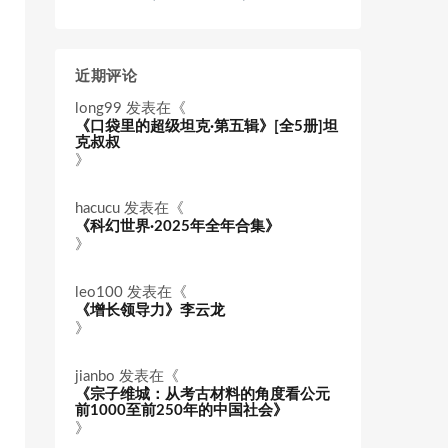
近期评论
long99
发表在《
《口袋里的超级坦克·第五辑》[全5册]坦
克叔叔
》
hacucu
发表在《
《科幻世界·2025年全年合集》
》
leo100
发表在《
《增长领导力》李云龙
》
jianbo
发表在《
《宗子维城：从考古材料的角度看公元
前1000至前250年的中国社会》
》