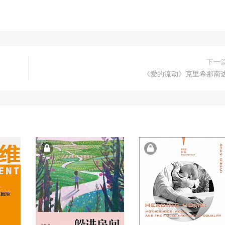
下一
《爱的流动》克里希那南