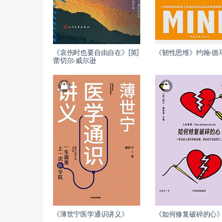
《哀伤时也要自由自在》[英]
《韧性思维》约翰·德
蕾切尔·威尔逊
《薄世宁医学通识讲义》
《如何修复破碎的心