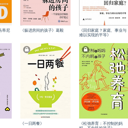
马蒂尼
《躲进房间的孩子》葛毅
《回归家庭？家庭、事业与
难以实现的平等》
》
《一日两餐》
《松弛养育：不控制的妈