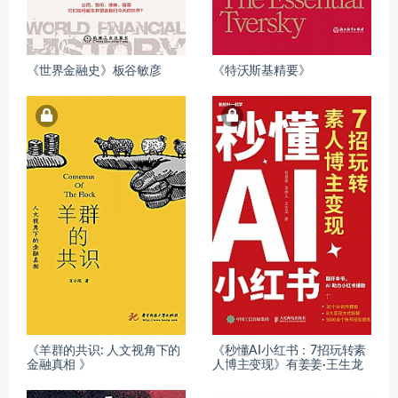
《世界金融史》板谷敏彦
《特沃斯基精要》
《羊群的共识: 人文视角下的
《秒懂AI小红书：7招玩转素
金融真相 》
人博主变现》有姜姜·王生龙