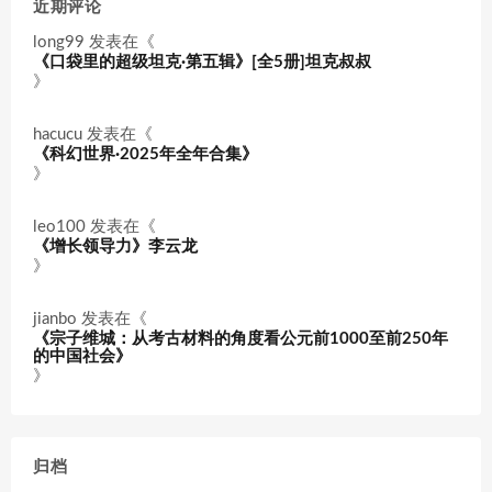
近期评论
long99
发表在《
《口袋里的超级坦克·第五辑》[全5册]坦克叔叔
》
hacucu
发表在《
《科幻世界·2025年全年合集》
》
leo100
发表在《
《增长领导力》李云龙
》
jianbo
发表在《
《宗子维城：从考古材料的角度看公元前1000至前250年
的中国社会》
》
归档