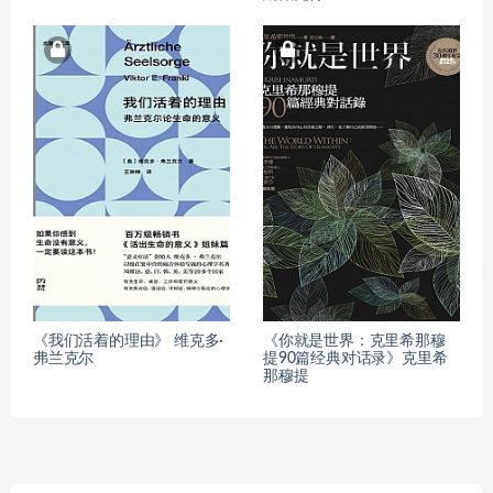
《我们活着的理由》 维克多·
《你就是世界：克里希那穆
弗兰克尔
提90篇经典对话录》克里希
那穆提