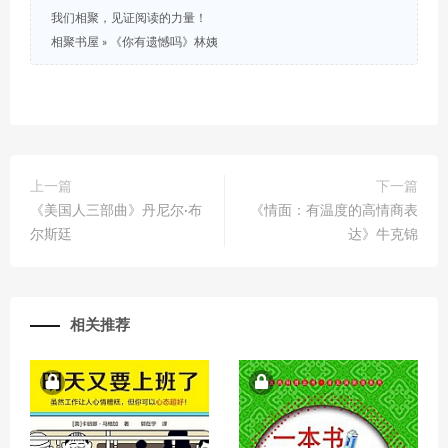
我们相聚，见证阅读的力量！
相聚书屋
»
《你有遗憾吗》林姨
上一篇
下一篇
《美国人三部曲》丹尼尔·布
《情面：有温度的高情商表
尔斯廷
达》牛克锦
相关推荐