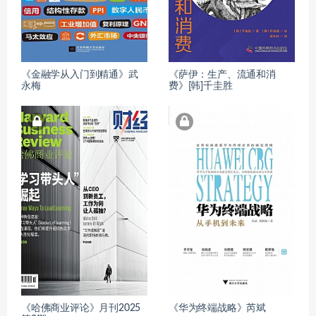
《金融学从入门到精通》武
《萨伊：生产、流通和消
永梅
费》[韩]千圭胜
《哈佛商业评论》月刊2025
《华为终端战略》芮斌