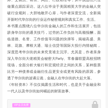
师、交易员、销售、风控、行政助理等，从中挑选出八位
做重点跟踪采访。这八位毕业于美国精英大学的金融人突
破行业规则，大胆地敞开心扉，与作者深度交流，全新揭
开新时代华尔街的行业运作秘密规则和真实工作、生活。
本书重点围绕八位华尔街金融人的工作和生活展开，包括
跻身华尔街的通关技巧，过劳的工作负担与高额报酬，面
临道德、名誉、工作价值等问题的抉择等，揭秘高盛、美
林、花旗、摩根大通、瑞士信贷等国际大投行内情秘闻，
深度思考华尔街的未来究竟谁主沉浮。尤其是，作者亲身
深入华尔街大佬精英会秘密大Party、常春藤联盟高校招聘
现场，全面分析大银行和宏观经济之间的关系，某种股票
比另一种债券或金融衍生品更安全或更有风险的原因，参
透了华尔街的波谲云诡，金融人在华尔街的大起大落。
《年轻资本》不仅仅揭露生活和时代，也是关于金融业和
一代人以及华尔街如何崛起的财富故事。
VIP会员免费