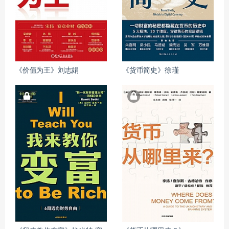
《价值为王》刘志娟
《货币简史》徐瑾