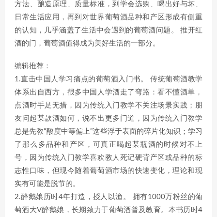
方法、酿造原理、质量标准，到学会选购、喝出好与坏、
日常生活应用，再到对世界葡萄酒品种和产区形成有侧重
的认知，几乎涵盖了生活中会遇到的葡萄酒问题。 推开红
酒的门，葡萄酒值得成为美好生活的一部分。
编辑推荐：
1.直击中国人学习痛点的葡萄酒入门书。 传统葡萄酒教学
体系出自西方，很多中国人学酒走了弯路：看不懂酒单，
点酒时手足无措，因为传统入门教学不关注场景实践；朋
友问起某款酒如何，说不出更多门道，因为传统入门教学
总是先教“酸度中等偏上”这些浮于表面的碎片化知识；学习
了那么多品种和产区，可真正喝起某瓶酒的时候对不上
号，因为传统入门教学喜欢教人死记硬背产区或品种的标
志性口味，但现今随着葡萄酒市场的快速变化，理论和现
实有可能是脱节的。
2.醉鹅娘历时4年打造，授人以渔。 拥有1000万粉丝的葡
萄酒大V醉鹅娘，长期致力于葡萄酒普及教育。本书历时4