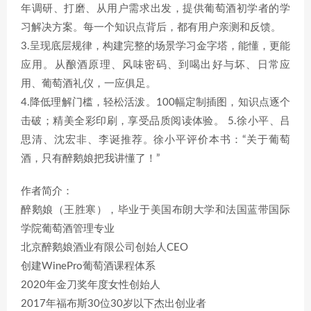
年调研、打磨、从用户需求出发，提供葡萄酒初学者的学
习解决方案。每一个知识点背后，都有用户亲测和反馈。
3.呈现底层规律，构建完整的场景学习金字塔，能懂，更能
应用。从酿酒原理、风味密码、到喝出好与坏、日常应
用、葡萄酒礼仪，一应俱足。
4.降低理解门槛，轻松活泼。100幅定制插图，知识点逐个
击破；精美全彩印刷，享受品质阅读体验。 5.徐小平、吕
思清、沈宏非、李诞推荐。徐小平评价本书：“关于葡萄
酒，只有醉鹅娘把我讲懂了！”
作者简介：
醉鹅娘（王胜寒），毕业于美国布朗大学和法国蓝带国际
学院葡萄酒管理专业
北京醉鹅娘酒业有限公司创始人CEO
创建WinePro葡萄酒课程体系
2020年金刀奖年度女性创始人
2017年福布斯30位30岁以下杰出创业者