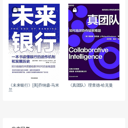
《未来银行》[美]乔纳森·马米
《真团队》理查德·哈克曼
兰