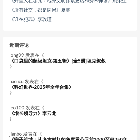
《外星人在哪儿：地外文明探索史话和费米佯谬》刘荣生
《所有社交，都是牌局》夏鹏
《谁在犯罪》李玫瑾
近期评论
long99
发表在《
《口袋里的超级坦克·第五辑》[全5册]坦克叔叔
》
hacucu
发表在《
《科幻世界·2025年全年合集》
》
leo100
发表在《
《增长领导力》李云龙
》
jianbo
发表在《
《宗子维城：从考古材料的角度看公元前1000至前250年