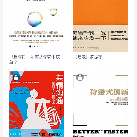
《反障碍：如何从障碍中获
《启发》罗振宇
益 》