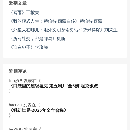
近期文章
《喜雨》王楸夫
《我的模式人生：赫伯特·西蒙自传》赫伯特·西蒙
《外星人在哪儿：地外文明探索史话和费米佯谬》刘荣生
《所有社交，都是牌局》夏鹏
《谁在犯罪》李玫瑾
近期评论
long99
发表在《
《口袋里的超级坦克·第五辑》[全5册]坦克叔叔
》
hacucu
发表在《
《科幻世界·2025年全年合集》
》
leo100
发表在《