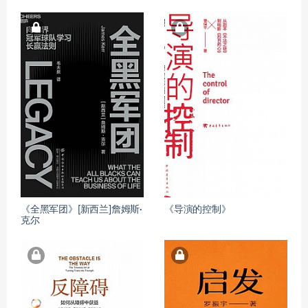
《全黑军团》[新西兰]詹姆斯·
《导演的控制》
克尔