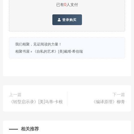
已有
0
人支付
登录购买
我们相聚，见证阅读的力量！
相聚书屋
»
《自私的艺术》[美]戴维·希伯瑞
上一篇
下一篇
《转型启示录》[美]马蒂·卡根
《编译原理》柳青
相关推荐