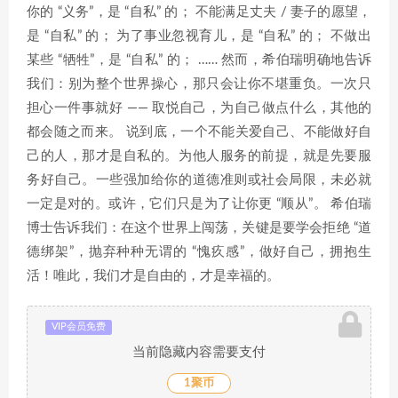
你的 “义务”，是 “自私” 的； 不能满足丈夫 / 妻子的愿望，
是 “自私” 的； 为了事业忽视育儿，是 “自私” 的； 不做出
某些 “牺牲”，是 “自私” 的； …… 然而，希伯瑞明确地告诉
我们：别为整个世界操心，那只会让你不堪重负。一次只
担心一件事就好 —— 取悦自己，为自己做点什么，其他的
都会随之而来。 说到底，一个不能关爱自己、不能做好自
己的人，那才是自私的。为他人服务的前提，就是先要服
务好自己。一些强加给你的道德准则或社会局限，未必就
一定是对的。或许，它们只是为了让你更 “顺从”。 希伯瑞
博士告诉我们：在这个世界上闯荡，关键是要学会拒绝 “道
德绑架”，抛弃种种无谓的 “愧疚感”，做好自己，拥抱生
活！唯此，我们才是自由的，才是幸福的。
VIP会员免费
当前隐藏内容需要支付
1聚币