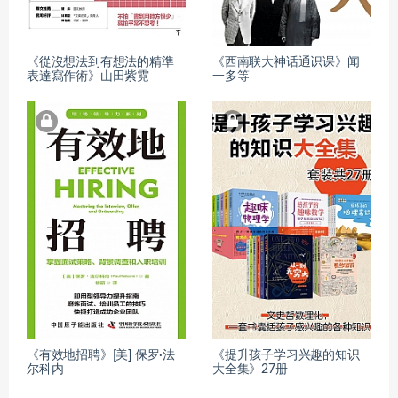
《從沒想法到有想法的精準
《西南联大神话通识课》闻
表達寫作術》山田紫霓
一多等
《有效地招聘》[美] 保罗·法
《提升孩子学习兴趣的知识
尔科内
大全集》27册