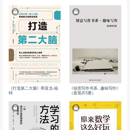
《打造第二大脑》蒂亚戈·福
《创意写作书系 . 趣味写作》
特
（套装共5册）