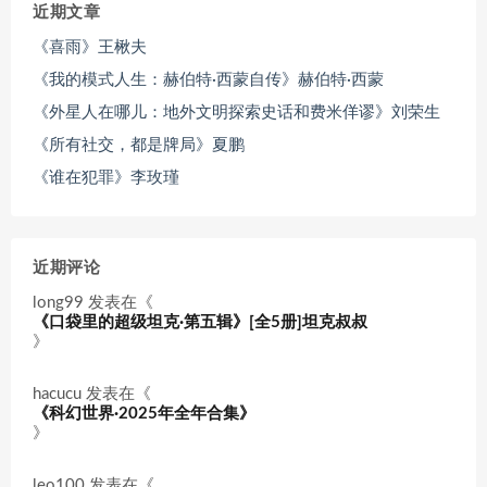
近期文章
《喜雨》王楸夫
《我的模式人生：赫伯特·西蒙自传》赫伯特·西蒙
《外星人在哪儿：地外文明探索史话和费米佯谬》刘荣生
《所有社交，都是牌局》夏鹏
《谁在犯罪》李玫瑾
近期评论
long99
发表在《
《口袋里的超级坦克·第五辑》[全5册]坦克叔叔
》
hacucu
发表在《
《科幻世界·2025年全年合集》
》
leo100
发表在《