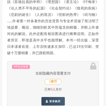
括《苏格拉底的申辩》《理想国》《君主论》《忏悔录》
《论人类不平等的起源》《社会契约论》《致死的疾病》
《悲剧的诞生》《人的境况》《忧郁的热带》《词与物》
……作者逐一对各著作的历史背景与专业术语做了简洁明了
地提要、概括，细细剖析其中所蕴含的精髓，并附上作者
对此的解说。此外还配有相应图表进行阐释说明。正如作
者所言，即使是高中水平也能理解。本书一经出版，深受
日本读者欢迎、上市后快速多次加印，已达19次印刷、突
破十万册销量，并已授权韩国。
VIP会员免费
当前隐藏内容需要支付
1聚币
已有
0
人支付
登录购买