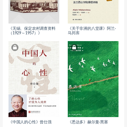
《无锡、保定农村调查资料
《关于非洲的八堂课》阿兰·
（1929～1957）》
马邦库
《中国人的心性》曾仕强
《悉达多》赫尔曼·黑塞