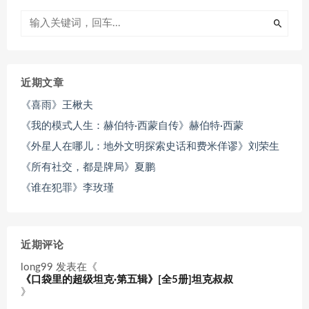
近期文章
《喜雨》王楸夫
《我的模式人生：赫伯特·西蒙自传》赫伯特·西蒙
《外星人在哪儿：地外文明探索史话和费米佯谬》刘荣生
《所有社交，都是牌局》夏鹏
《谁在犯罪》李玫瑾
近期评论
long99
发表在《
《口袋里的超级坦克·第五辑》[全5册]坦克叔叔
》