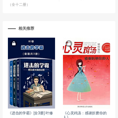
（全十二册）
相关推荐
《进击的学霸》[全3册] 叶修
《心灵鸡汤：感谢折磨你的
人》