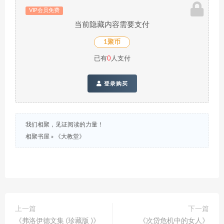
VIP会员免费
当前隐藏内容需要支付
1聚币
已有
0
人支付
登录购买
我们相聚，见证阅读的力量！
相聚书屋
»
《大教堂》
上一篇
下一篇
《弗洛伊德文集 (珍藏版 )》
《次贷危机中的女人》