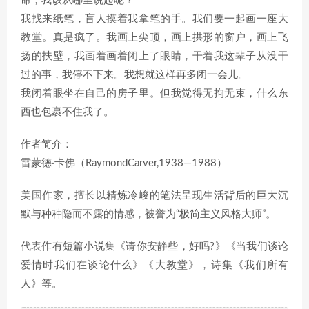
命，我该从哪里说起呢？
我找来纸笔，盲人摸着我拿笔的手。我们要一起画一座大
教堂。真是疯了。我画上尖顶，画上拱形的窗户，画上飞
扬的扶壁，我画着画着闭上了眼睛，干着我这辈子从没干
过的事，我停不下来。我想就这样再多闭一会儿。
我闭着眼坐在自己的房子里。但我觉得无拘无束，什么东
西也包裹不住我了。
作者简介：
雷蒙德·卡佛（RaymondCarver,1938—1988）
美国作家，擅长以精炼冷峻的笔法呈现生活背后的巨大沉
默与种种隐而不露的情感，被誉为“极简主义风格大师”。
代表作有短篇小说集《请你安静些，好吗?》《当我们谈论
爱情时我们在谈论什么》《大教堂》，诗集《我们所有
人》等。