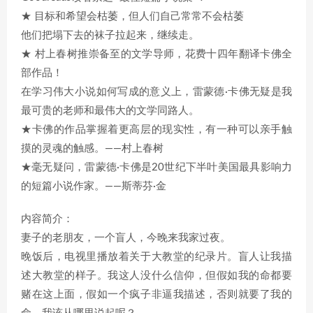
★ 目标和希望会枯萎，但人们自己常常不会枯萎
他们把塌下去的袜子拉起来，继续走。
★ 村上春树推崇备至的文学导师，花费十四年翻译卡佛全
部作品！
在学习伟大小说如何写成的意义上，雷蒙德·卡佛无疑是我
最可贵的老师和最伟大的文学同路人。
★卡佛的作品掌握着更高层的现实性，有一种可以亲手触
摸的灵魂的触感。——村上春树
★毫无疑问，雷蒙德·卡佛是20世纪下半叶美国最具影响力
的短篇小说作家。——斯蒂芬·金
内容简介：
妻子的老朋友，一个盲人，今晚来我家过夜。
晚饭后，电视里播放着关于大教堂的纪录片。盲人让我描
述大教堂的样子。我这人没什么信仰，但假如我的命都要
赌在这上面，假如一个疯子非逼我描述，否则就要了我的