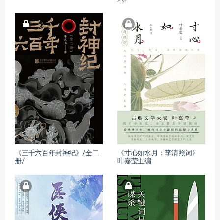
《三千六百年封神纪》/全二
《寸心如水月：李清照词》
册/
叶嘉莹主编