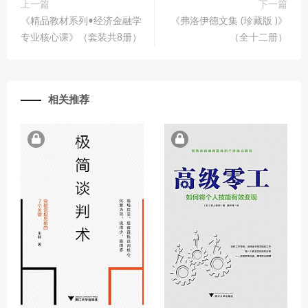
上一篇
下一篇
《精品教材系列•经济金融学
《弗洛伊德文集 (珍藏版 )》
专业核心课》（套装共8册）
（全十二册）
相关推荐