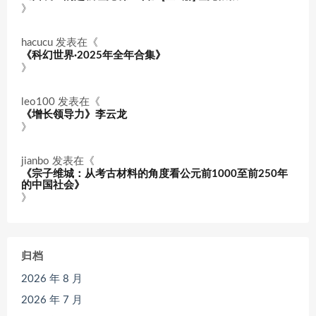
》
hacucu
发表在《
《科幻世界·2025年全年合集》
》
leo100
发表在《
《增长领导力》李云龙
》
jianbo
发表在《
《宗子维城：从考古材料的角度看公元前1000至前250年
的中国社会》
》
归档
2026 年 8 月
2026 年 7 月