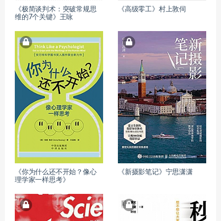
《极简谈判术：突破常规思
《高级零工》村上敦伺
维的7个关键》王咏
《你为什么还不开始？像心
《新摄影笔记》宁思潇潇
理学家一样思考》